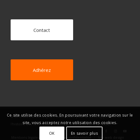
Contact
Adhérez
Ce site utilise des cookies. En poursuivant votre navigation sur le
© 2019-2025 Mnémosyne – Association pour le développement de
site, vous acceptez notre utilisation des cookies.
l'histoire des femmes et du genre -
Enfold Theme by Kriesi
OK
En savoir plus
Mentions légales
Politique de confidentialité
Site web design