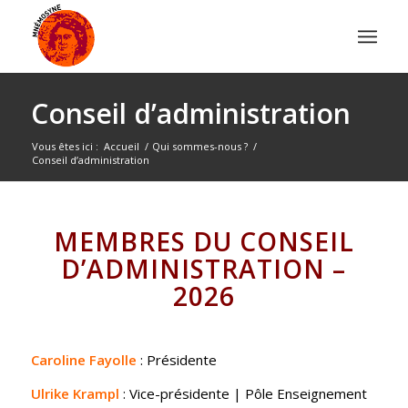
Conseil d’administration
Vous êtes ici :
Accueil
/
Qui sommes-nous ?
/
Conseil d’administration
MEMBRES DU CONSEIL
D’ADMINISTRATION –
2026
Caroline Fayolle
: Présidente
Ulrike Krampl
: Vice-présidente | Pôle Enseignement