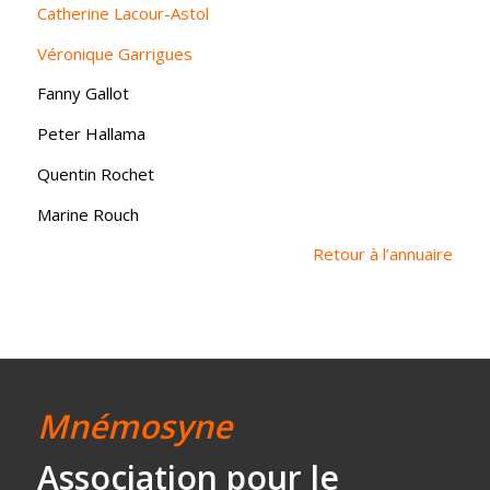
Catherine Lacour-Astol
Véronique Garrigues
Fanny Gallot
Peter Hallama
Quentin Rochet
Marine Rouch
Retour à l’annuaire
Mnémosyne
Association
pour le