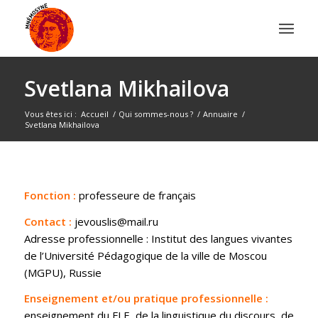
Svetlana Mikhailova
Vous êtes ici :
Accueil
/
Qui sommes-nous ?
/
Annuaire
/
Svetlana Mikhailova
Fonction :
professeure de français
Contact :
jevouslis@mail.ru
Adresse professionnelle : Institut des langues vivantes
de l’Université Pédagogique de la ville de Moscou
(MGPU), Russie
Enseignement et/ou pratique professionnelle :
enseignement du FLE, de la linguistique du discours, de