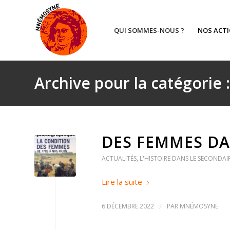
QUI SOMMES-NOUS ?
NOS ACT
Archive pour la catégorie :
DES FEMMES DA
ACTUALITÉS
,
L'HISTOIRE DANS LE SECONDAIR
Lire la suite
6 DÉCEMBRE 2022
/
PAR
MNÉMOSYNE