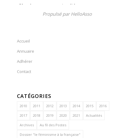
Propulsé par
HelloAsso
Accueil
Annuaire
Adhérer
Contact
CATÉGORIES
2010
2011
2012
2013
2014
2015
2016
2017
2018
2019
2020
2021
Actualités
Archives
Au fil des Postes
Dossier "le féminisme à la française"