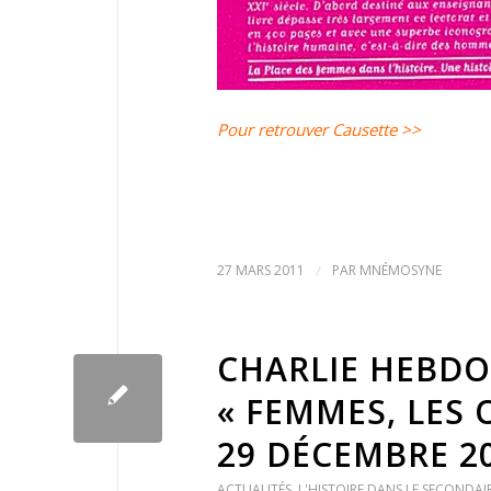
Pour retrouver Causette >>
27 MARS 2011
/
PAR
MNÉMOSYNE
CHARLIE HEBDO,
« FEMMES, LES O
29 DÉCEMBRE 20
ACTUALITÉS
,
L'HISTOIRE DANS LE SECONDAIR