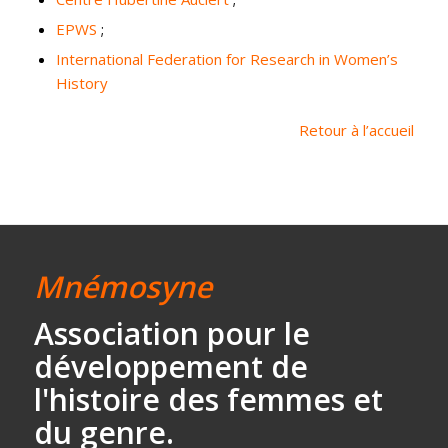
EPWS
;
International Federation for Research in Women’s
History
Retour à l’accueil
Mnémosyne
Association
pour le
développement
de
l'histoire des
femmes et
du genre.