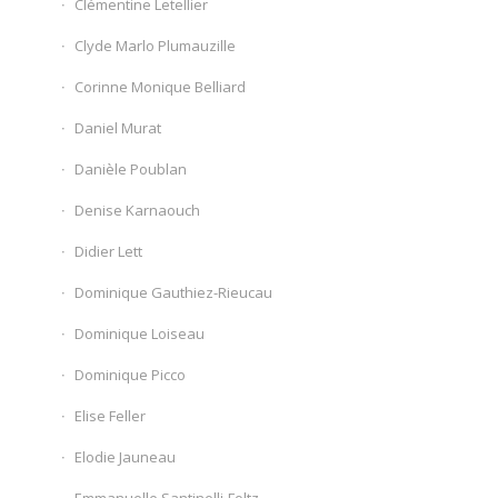
Clémentine Letellier
Clyde Marlo Plumauzille
Corinne Monique Belliard
Daniel Murat
Danièle Poublan
Denise Karnaouch
Didier Lett
Dominique Gauthiez-Rieucau
Dominique Loiseau
Dominique Picco
Elise Feller
Elodie Jauneau