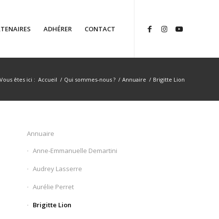
TENAIRES
ADHÉRER
CONTACT
Vous êtes ici :
Accueil
/
Qui sommes-nous ?
/
Annuaire
/
Brigitte Lion
Annuaire
Anne-Emmanuelle Demartini
Audrey Lasserre
Aurélie Perret
Brigitte Lion