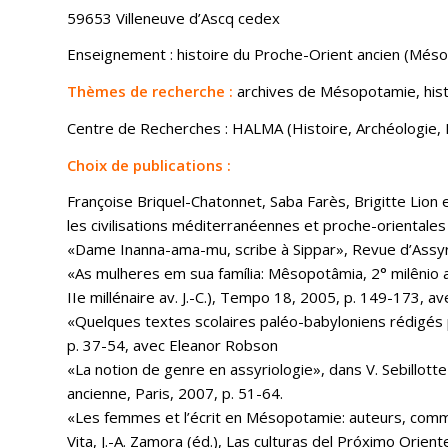
59653 Villeneuve d’Ascq cedex
Enseignement : histoire du Proche-Orient ancien (Méso
Thèmes de recherche :
archives de Mésopotamie, hist
Centre de Recherches : HALMA (Histoire, Archéologie,
Choix de publications :
Françoise Briquel-Chatonnet, Saba Farès, Brigitte Lion 
les civilisations méditerranéennes et proche-orientales
«Dame Inanna-ama-mu, scribe à Sippar», Revue d’Assyri
«As mulheres em sua família: Mêsopotâmia, 2° milênio 
IIe millénaire av. J.-C.), Tempo 18, 2005, p. 149-173, av
«Quelques textes scolaires paléo-babyloniens rédigés 
p. 37-54, avec Eleanor Robson
«La notion de genre en assyriologie», dans V. Sebillott
ancienne, Paris, 2007, p. 51-64.
«Les femmes et l’écrit en Mésopotamie: auteurs, commandit
Vita, J.-A. Zamora (éd.), Las culturas del Próximo Orie