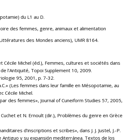
potamie) du L1 au D.
oire des femmes, genre, animaux et alimentation
 Littératures des Mondes anciens), UMR 8164.
et Cécile Michel (éd.), Femmes, cultures et sociétés dans
 de l’Antiquité, Topoi Supplement 10, 2009.
ologie 95, 2001, p. 7-32.
a.C.» (Les femmes dans leur famille en Mésopotamie, au
ec Cécile Michel.
par des femmes», Journal of Cuneiform Studies 57, 2005,
e Cuchet et N. Ernoult (dir.), Problèmes du genre en Grèce
aires d’inscriptions et scribes», dans J. J. Justel, J.-P.
nte Antiguo y su expansión mediterránea. Textos de los