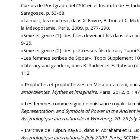
Cursos de Postgrado del CSIC en el Instituto de Estud
Saragosse, p. 53-68.
«La mort, les mortes», dans X. Faivre, B. Lion et C. Mich
la Mésopotamie, Paris, 2009, p. 277-290.
«Sexe et genre (1): des filles devenant fils dans les c
9-25.
«Sexe et genre (2): des prêtresses fils de roi», Topoi
«Les femmes scribes de Sippar», Topoi Supplement 10,
«Literacy and gender», dans K. Radner et E. Robson (éd
112.
« Prophètes et prophétesses en Mésopotamie », dans A.
ambivalentes. Mythes et imaginaire
, Paris, 2012, p. 14
« Les femmes comme signe de puissance royale: la maiso
Representation, and Symbols of Power in the Ancient N
Assyriologique Internationale at Würzburg, 20–25 July
« L’archive de Tulpun-naya », dans P. Abrahami et B. Lio
Assyriologique Internationale (July 2009, Paris),
SCCNH 1