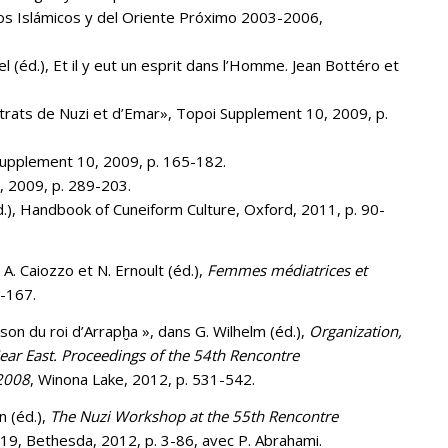
ios Islámicos y del Oriente Próximo 2003-2006,
el (éd.), Et il y eut un esprit dans l’Homme. Jean Bottéro et
ontrats de Nuzi et d’Emar», Topoi Supplement 10, 2009, p.
 Supplement 10, 2009, p. 165-182.
 2009, p. 289-203.
.), Handbook of Cuneiform Culture, Oxford, 2011, p. 90-
 Caiozzo et N. Ernoult (éd.),
Femmes médiatrices et
7-167.
n du roi d’Arrapḫa », dans G. Wilhelm (éd.),
Organization,
ear East
. Proceedings of the 54th Rencontre
 2008
, Winona Lake, 2012, p. 531-542.
n (éd.),
The Nuzi Workshop at the 55th Rencontre
9, Bethesda, 2012, p. 3-86, avec P. Abrahami.