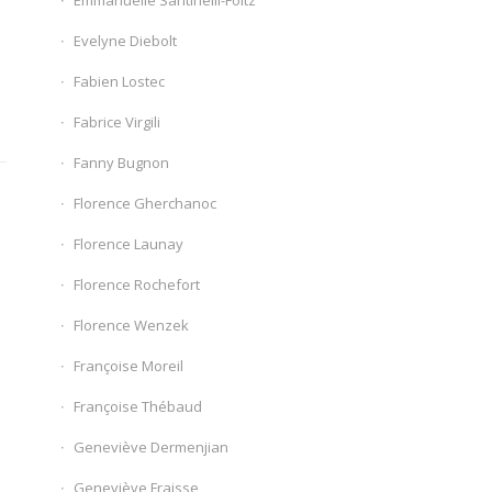
Emmanuelle Santinelli-Foltz
Evelyne Diebolt
Fabien Lostec
Fabrice Virgili
Fanny Bugnon
Florence Gherchanoc
Florence Launay
Florence Rochefort
Florence Wenzek
Françoise Moreil
Françoise Thébaud
Geneviève Dermenjian
Geneviève Fraisse