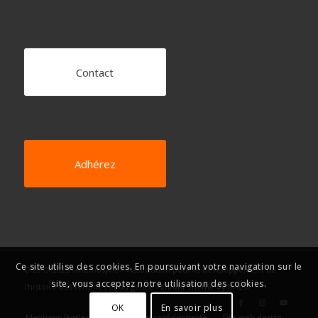
Contact
Adhérez
Ce site utilise des cookies. En poursuivant votre navigation sur le
© 2019-2025 Mnémosyne – Association pour le développement de
site, vous acceptez notre utilisation des cookies.
l'histoire des femmes et du genre -
Enfold Theme by Kriesi
OK
En savoir plus
Mentions légales
Politique de confidentialité
Site web design