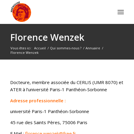
Florence Wenzek
Vous êtes ici :
Accueil
/
Qui sommes-nous ?
/
Annuaire
/
Florence Wenzek
Docteure, membre associée du CERLIS (UMR 8070) et
ATER à l’université Paris-1 Panthéon-Sorbonne
Adresse professionnelle :
université Paris-1 Panthéon-Sorbonne
45 rue des Saints Pères, 75006 Paris
E.Mail :
florence.wenzek@free.fr