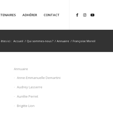
TENAIRES
ADHÉRER
CONTACT
êtes ici :
Accueil
/
Qui sommes-nous ?
/
Annuaire
/
Françoise Moreil
Annuaire
Anne-Emmanuelle Demartini
Audrey Lasserre
Aurélie Perret
Brigitte Lion