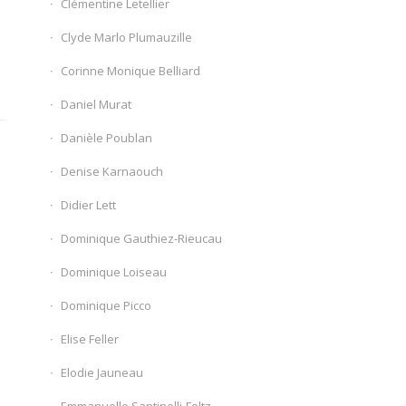
Clémentine Letellier
Clyde Marlo Plumauzille
Corinne Monique Belliard
Daniel Murat
Danièle Poublan
Denise Karnaouch
Didier Lett
Dominique Gauthiez-Rieucau
Dominique Loiseau
Dominique Picco
Elise Feller
Elodie Jauneau