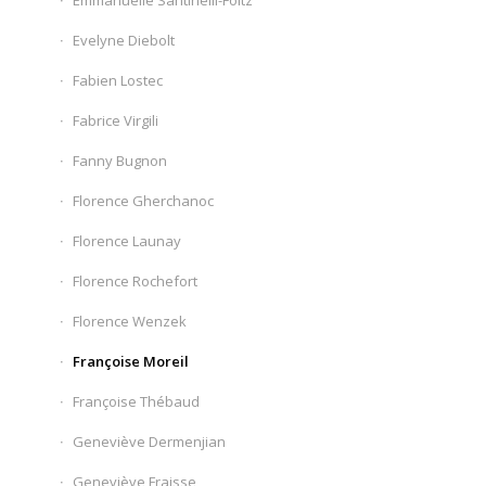
Emmanuelle Santinelli-Foltz
Evelyne Diebolt
Fabien Lostec
Fabrice Virgili
Fanny Bugnon
Florence Gherchanoc
Florence Launay
Florence Rochefort
Florence Wenzek
Françoise Moreil
Françoise Thébaud
Geneviève Dermenjian
Geneviève Fraisse