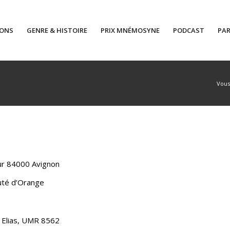
IONS
GENRE & HISTOIRE
PRIX MNÉMOSYNE
PODCAST
PAR
Vous 
ur 84000 Avignon
uté d’Orange
 Elias, UMR 8562