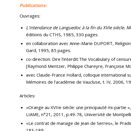
Publications:
Ouvrages:
L’intendance de Languedoc à la fin du XVIe siècle. 
éditions du CTHS, 1985, 330 pages.
en collaboration avec Anne-Marie DUPORT, Religion
Gard, 1995, 85 pages.
co-direction: Dire l’interdit:The Vocabulary of censu
[Raymond Mentzer, Philippe Chareyre, Françoise More
avec Claude-France Hollard, colloque international su
Mémoires de l’académie de Vaucluse, t. IV, 2006, 1
Articles:
«Orange au XVIIe siècle: une principauté mi-partie »,
LIAME, n°21, 2011, p.49-78, Université de Montpell
«Le contrat de mariage de Jean de Serres», le Pradel,
183-189.