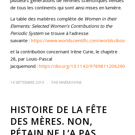
plusieurs générations de femmes scientifiques venues
de tous les continents qui sont ainsi mises en lumière.
La table des matières complète de
Women in their
Elements: Selected Women’s Contributions to the
Periodic System
se trouve à l’adresse
suivante :
https://www.worldscientific.com/worldscibooks/
et la contribution concernant Irène Curie, le chapitre
28, par Louis-Pascal
Jacquemond :
https://doi.org/10.1142/9789811206290_00
14 SEPTEMBRE 2019
/
PAR
MNÉMOSYNE
HISTOIRE DE LA FÊTE
DES MÈRES. NON,
PÉTAIN NE L’A PAS