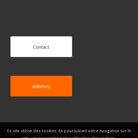
Contact
Adhérez
Ce site utilise des cookies. En poursuivant votre navigation sur le
© 2019-2025 Mnémosyne – Association pour le développement de