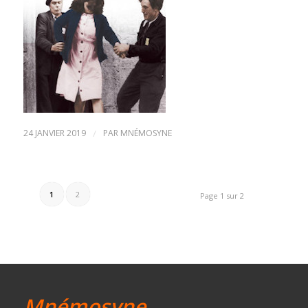
24 JANVIER 2019
/
PAR
MNÉMOSYNE
1
2
Page 1 sur 2
Mnémosyne