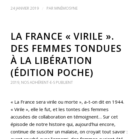
24 JANVIER 2019
/
PAR
MNÉMOSYNE
LA FRANCE « VIRILE ».
DES FEMMES TONDUES
À LA LIBÉRATION
(ÉDITION POCHE)
2019
,
NOS ADHÉRENT-E-S PUBLIENT
« La France sera virile ou morte », a-t-on dit en 1944.
« Virile », elle le fut, et les tontes des femmes
accusées de collaboration en témoignent… Sur cet
épisode de notre histoire qui, aujourd’hui encore,
continue de susciter un malaise, on croyait tout savoir :
ayant couché avec l’ennemi, des femmes avaient été