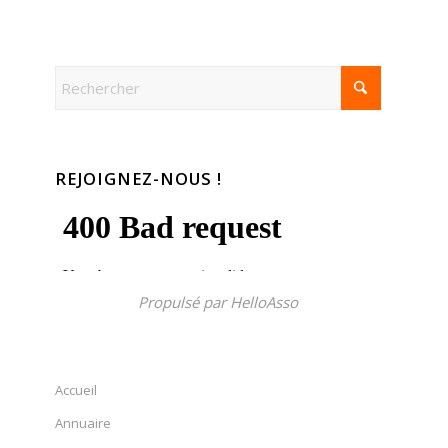
REJOIGNEZ-NOUS !
Propulsé par
HelloAsso
Accueil
Annuaire