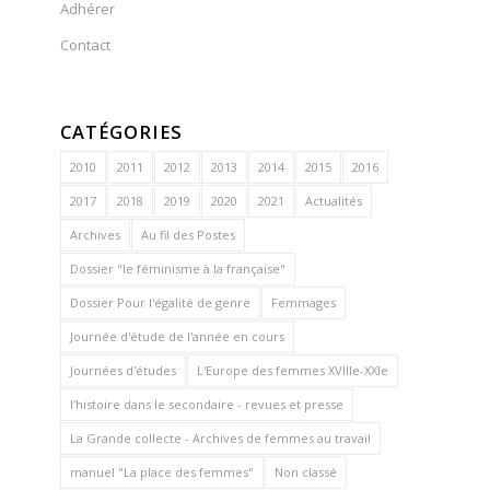
Adhérer
Contact
CATÉGORIES
2010
2011
2012
2013
2014
2015
2016
2017
2018
2019
2020
2021
Actualités
Archives
Au fil des Postes
Dossier "le féminisme à la française"
Dossier Pour l'égalité de genre
Femmages
Journée d'étude de l'année en cours
Journées d'études
L'Europe des femmes XVIIIe-XXIe
l'histoire dans le secondaire - revues et presse
La Grande collecte - Archives de femmes au travail
manuel "La place des femmes"
Non classé