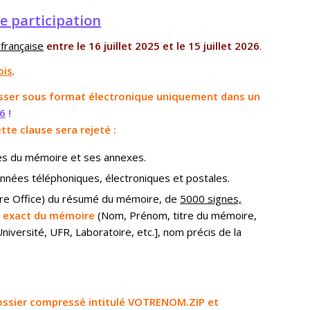
e participation
 française
entre le 16 juillet 2025 et le 15 juillet 2026
.
ois
.
esser sous format électronique uniquement dans un
26
!
te clause sera rejeté :
s du mémoire et ses annexes.
nnées téléphoniques, électroniques et postales.
ibre Office) du résumé du mémoire, de
5000 signes,
lé exact du mémoire
(Nom, Prénom, titre du mémoire,
Université, UFR, Laboratoire, etc.], nom précis de la
 dossier compressé intitulé VOTRENOM.ZIP et