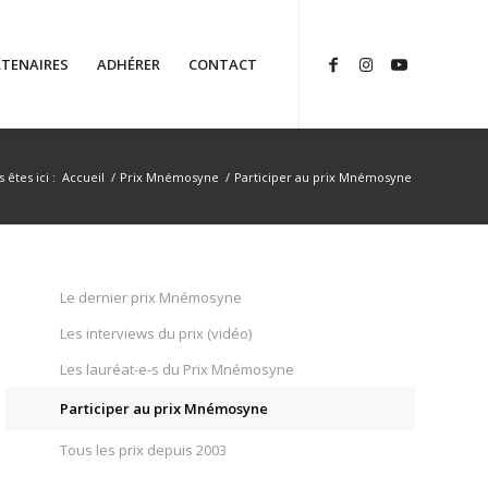
TENAIRES
ADHÉRER
CONTACT
 êtes ici :
Accueil
/
Prix Mnémosyne
/
Participer au prix Mnémosyne
Le dernier prix Mnémosyne
Les interviews du prix (vidéo)
Les lauréat-e-s du Prix Mnémosyne
Participer au prix Mnémosyne
Tous les prix depuis 2003