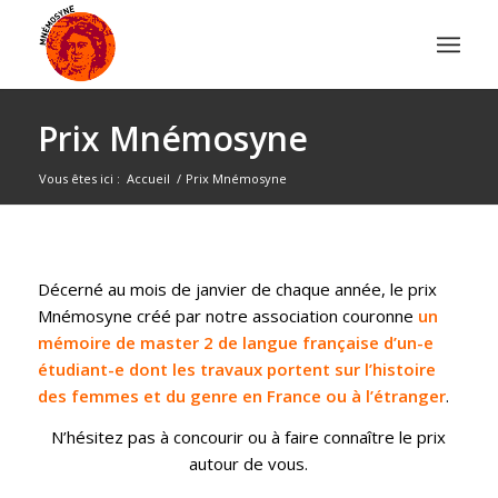
Prix Mnémosyne
Vous êtes ici :
Accueil
/
Prix Mnémosyne
dit :
Décerné au mois de janvier de chaque année, le prix
Mnémosyne créé par notre association couronne
un
mémoire de master 2 de langue française
d’un-e
étudiant-e dont les travaux portent sur l’histoire
des femmes et du genre en France ou à l’étranger
.
N’hésitez pas à concourir ou à faire connaître le prix
autour de vous.