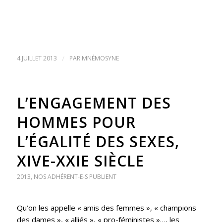
4 JUILLET 2013
/
PAR
MNÉMOSYNE
L’ENGAGEMENT DES
HOMMES POUR
L’ÉGALITÉ DES SEXES,
XIVE-XXIE SIÈCLE
2013
,
NOS ADHÉRENT-E-S PUBLIENT
Qu’on les appelle « amis des femmes », « champions
des dames », « alliés », « pro-féministes »…, les