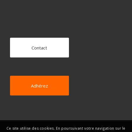
Contact
Adhérez
Ce site utilise des cookies. En poursuivant votre navigation sur le
© 2019-2025 Mnémosyne – Association pour le développement de