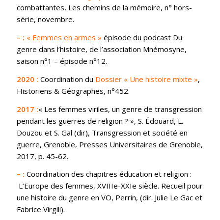
combattantes
, Les chemins de la mémoire, n° hors-
série, novembre.
– :
« Femmes en armes »
épisode du podcast Du
genre dans l
’
histoire, de l
’
association Mnémosyne,
saison n
°
1 – é
pisode n°
12.
2020 :
Coordination du
Dossier « Une histoire mixte
»
,
Historiens & G
éographes, n°452.
2017 :
« Les femmes viriles, un genre de transgression
pendant les guerres de religion
?
»
, S. Édouard, L.
Douzou et S. Gal (dir), T
ransgression et société en
guerre
, Grenoble, Presses Universitaires de Grenoble,
2017, p. 45-62.
– :
Coordination
des chapitres éducation et religion :
L
’
Europe des femmes, XVIIIe-XXIe si
è
cle. Recueil pour
une histoire du genre en VO
, Perrin,
(dir. Julie Le Gac et
Fabrice Virgili).