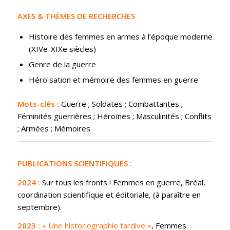
AXES & THÈMES DE RECHERCHES
Histoire des femmes en armes à l’époque moderne
(XIVe-XIXe siècles)
Genre de la guerre
Héroïsation et mémoire des femmes en guerre
Mots-clés :
Guerre ; Soldates ; Combattantes ;
Féminités guerrières ;
H
é
ro
ï
nes ; Masculinités ; Conflits
; Armées ; Mémoires
PUBLICATIONS SCIENTIFIQUES :
2024 :
Sur tous les fronts ! Femmes en guerre,
Bréal,
coordination scientifique et é
ditoriale
, (à paraître en
septembre).
2023 :
« Une historiographie tardive »
,
Femmes