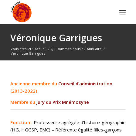
Véronique Garrigues
Vous êtes ici :
Accueil
/
Qui sommes-nous ?
/
Annuaire
/
Véronique Garrigues
Ancienne membre du
Conseil d’administration
(2013-2022)
Membre du
jury du Prix Mnémosyne
Fonction :
Professeure agrégée d’histoire-géographie
(HG, HGGSP, EMC) – Référente égalité filles-garçons