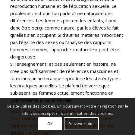
reproduction humaine et de l’éducation sexuelle. Le
problème c’est que l’on parle d’une naturalité des
différences. Les femmes portent les enfants, il peut
donc être perçu comme naturel par les élèves le fait
qu’elles s’en occupent. Si d’autres matières n’abordent
pas l’égalité des sexes ou l’analyse des rapports
hommes-femmes, l’approche « naturelle » peut-être
dangereuse.
Si l’enseignement, et pas seulement en histoire, ne
crée pas suffisamment de références masculines et
féminines on ne fera que reproduire les stéréotypes,
les pratiques actuelles. Le plafond de verre que
subissent les femmes actuellement fonctionne en
grande partie à cause de cela.
Ce site utilise des cookies. En poursuivant votre navigation sur le
Vous êtes 7 hommes sur 33 historiens à avoir
site, vous acceptez notre utilisation des cookies.
contribué à la rédaction du livre. L’histoire des
OK
En savoir plus
femmes et du genre est-elle encore plutôt une
affaire de femmes ?