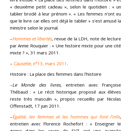
« deuxième petit cadeau », selon le quotidien : « un
tablier brodé à leur prénom ». « Les femmes n’ont eu
que le livre car elles ont déjà le tablier » s’est amusé la
ministre selon le journal.
–
Hommes et libertés
, revue de la LDH, note de lecture
par Annie Rouquier : « Une histoire mixte pour une cité
mixte ? », 31 mars 2011.
–
Causette
, n°13, mars 2011
.
Histoire : La place des femmes dans l’histoire
–
Le Monde des livres
, entretien avec Françoise
Thébaud : « Le récit historique proposé aux élèves
reste très masculin », propos recueillis par Nicolas
Offenstadt, 17 juin 2011.
–
Égalité, les femmes et les hommes qui font l’info
,
entretien avec Florence Rochefort : « Enseigner le
genre dans les cours de SVT est une avancée