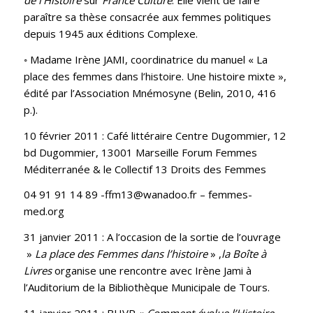
de l’Histoire
sur
France Culture
. Elle vient de faire
paraître sa thèse consacrée aux femmes politiques
depuis 1945 aux éditions Complexe.
◦ Madame Irène JAMI, coordinatrice du manuel « La
place des femmes dans l’histoire. Une histoire mixte »,
édité par l’Association Mnémosyne (Belin, 2010, 416
p.).
10 février 2011 : Café littéraire Centre Dugommier, 12
bd Dugommier, 13001 Marseille Forum Femmes
Méditerranée & le Collectif 13 Droits des Femmes
04 91 91 14 89 -ffm13@wanadoo.fr – femmes-
med.org
31 janvier 2011 : A l’occasion de la sortie de l’ouvrage
»
La place des Femmes dans l’histoire
» ,
la Boîte à
Livres
organise une rencontre avec Irène Jami à
l’Auditorium de la Bibliothèque Municipale de Tours.
11 janvier 2011 : BHVP «
Comment évolue l’Histoire