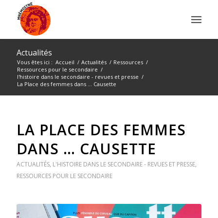
Actualités
Vous êtes ici :
Accueil
/
Actualités
/
Ressources
/
Ressources pour le secondaire
/
l'histoire dans le secondaire - revues et presse
/
La Place des femmes dans … Causette
LA PLACE DES FEMMES
DANS … CAUSETTE
ACTUALITÉS
,
L'HISTOIRE DANS LE SECONDAIRE - REVUES ET PRESSE
,
RESSOURCES POUR LE SECONDAIRE