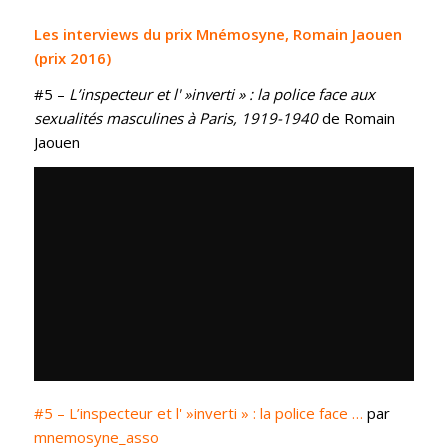
Les interviews du prix Mnémosyne, Romain Jaouen
(prix 2016)
#5 –
L’inspecteur et l' »inverti » : la police face aux
sexualités masculines à Paris, 1919-1940
de Romain
Jaouen
#5 – L’inspecteur et l' »inverti » : la police face …
par
mnemosyne_asso