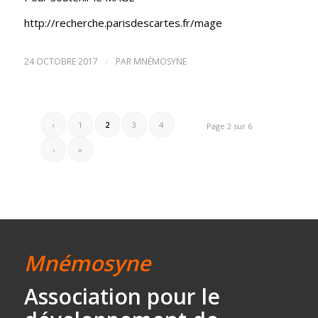
http://recherche.parisdescartes.fr/mage
24 OCTOBRE 2017
/
PAR
MNÉMOSYNE
‹
1
2
3
4
Page 2 sur 6
›
»
Mnémosyne
Association
pour le