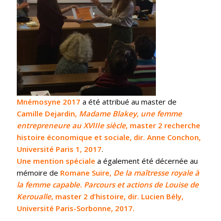
Mnémosyne 2017
a été attribué au master de
Camille Dejardin,
Madame Blakey, une femme
entrepreneure au XVIIIe siècle
, master 2 recherche
histoire économique et sociale, dir. Anne Conchon,
Université Paris 1, 2017
.
Une mention spéciale
a également été décernée au
mémoire de
Romane Suire,
De la maîtresse royale à
la femme capable. Parcours et actions de Louise de
Keroualle
, master 2 d’histoire, dir. Lucien Bély,
Université Paris-Sorbonne, 2017.