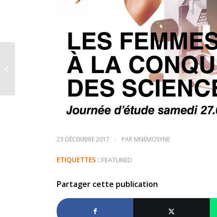
Enseigner la place des femmes
dans les sciences à travers les
programmes du...
23 DÉCEMBRE 2017
/
PAR
MNÉMOSYNE
ETIQUETTES :
FEATURED
Partager cette publication