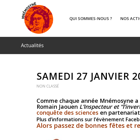
QUI SOMMES-NOUS ?
NOS ACT
Actualités
SAMEDI 27 JANVIER 
NON CLASSÉ
Comme chaque année Mnémosyne a son A
Romain Jaouen
L’Inspecteur et “l’inver
conquête des sciences
en partenariat
Plus d’informations sur l’évènement Faceb
Alors passez de bonnes fêtes et r