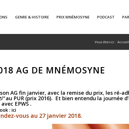
IONS
GENRE & HISTOIRE
PRIX MNÉMOSYNE
PODCAST
PAR
Vous êtes ici :
Accueil
2018 AG DE MNÉMOSYNE
G fin janvier, avec la remise du prix, les ré-adhé
ti“
au PUR (prix 2016). Et bien entendu la journée 
 avec EPWS .
ook :
ici
endez-vous au 27 janvier 2018.