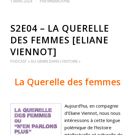
1 MARS 2024
/
PAR
MNÉMOSYNE
S2E04 – LA QUERELLE
DES FEMMES [ELIANE
VIENNOT]
PODCAST « DU GENRE DANS L'HISTOIRE »
La Querelle des femmes
Aujourd’hui, en compagnie
d’Eliane Viennot, nous nous
intéressons à cette longue
polémique de l’histoire
intellectuelle et culturelle de