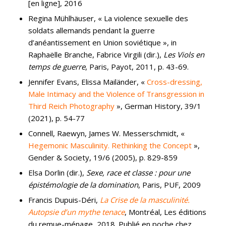
[en ligne], 2016
Regina Mühlhäuser, « La violence sexuelle des
soldats allemands pendant la guerre
d’anéantissement en Union soviétique », in
Raphaëlle Branche, Fabrice Virgili (dir.),
Les Viols en
temps de guerre
, Paris, Payot, 2011, p. 43-69.
Jennifer Evans, Elissa Mailänder, «
Cross-dressing,
Male Intimacy and the Violence of Transgression in
Third Reich Photography
», German History, 39/1
(2021), p. 54-77
Connell, Raewyn, James W. Messerschmidt, «
Hegemonic Masculinity. Rethinking the Concept
»,
Gender & Society, 19/6 (2005), p. 829-859
Elsa Dorlin (dir.),
Sexe, race et classe : pour une
épistémologie de la domination
, Paris, PUF, 2009
Francis Dupuis-Déri,
La Crise de la masculinité.
Autopsie d’un mythe tenace
, Montréal, Les éditions
du remue-ménage, 2018. Publié en poche chez