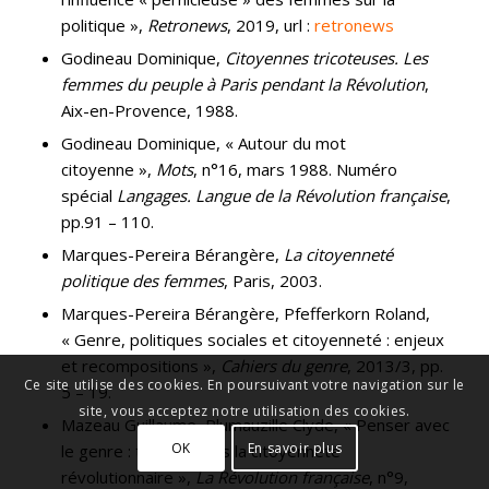
politique »,
Retronews
, 2019, url :
retronews
Godineau Dominique,
Citoyennes tricoteuses. Les
femmes du peuple à Paris pendant la Révolution
,
Aix-en-Provence, 1988.
Godineau Dominique, « Autour du mot
citoyenne »,
Mots
, n°16, mars 1988. Numéro
spécial
Langages. Langue de la Révolution française
,
pp.91 – 110.
Marques-Pereira Bérangère,
La citoyenneté
politique des femmes
, Paris, 2003.
Marques-Pereira Bérangère, Pfefferkorn Roland,
« Genre, politiques sociales et citoyenneté : enjeux
et recompositions »,
Cahiers du genre
, 2013/3, pp.
Ce site utilise des cookies. En poursuivant votre navigation sur le
5 – 19.
site, vous acceptez notre utilisation des cookies.
Mazeau Guillaume, Plumauzille Clyde, « Penser avec
OK
En savoir plus
le genre : trouble dans la citoyenneté
révolutionnaire »,
La Révolution française
, n°9,