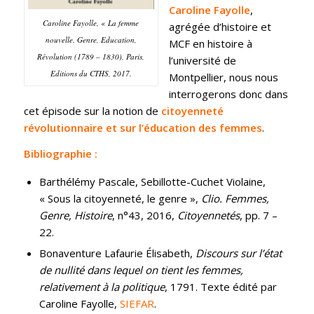
Caroline Fayolle
,
Caroline Fayolle, « La femme
agrégée d’histoire et
nouvelle. Genre, Education,
MCF en histoire à
Révolution (1789 – 1830), Paris,
l’université de
Editions du CTHS, 2017.
Montpellier, nous nous
interrogerons donc dans
cet épisode sur la notion de
citoyenneté
révolutionnaire et sur l’éducation des femmes
.
Bibliographie :
Barthélémy Pascale, Sebillotte-Cuchet Violaine,
« Sous la citoyenneté, le genre »,
Clio. Femmes,
Genre, Histoire
, n°43, 2016,
Citoyennetés
, pp. 7 –
22.
Bonaventure Lafaurie Élisabeth,
Discours sur l’état
de nullité dans lequel on tient les femmes,
relativement à la politique
, 1791. Texte édité par
Caroline Fayolle,
SIEFAR
.