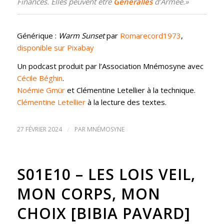
Finances. Elles peuvent être
Généralles
d’Armée
.»
Générique :
Warm Sunset
par
Romarecord1973
,
disponible sur Pixabay
Un podcast produit par l’Association Mnémosyne avec
Cécile Béghin
.
Noémie Gmür
et Clémentine Letellier à la technique.
Clémentine Letellier
à la lecture des textes.
27 FÉVRIER 2024
/
PAR
MNÉMOSYNE
S01E10 – LES LOIS VEIL,
MON CORPS, MON
CHOIX [BIBIA PAVARD]