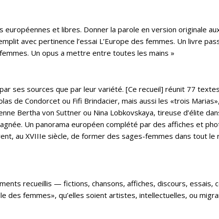
es européennes et libres. Donner la parole en version originale 
e remplit avec pertinence l’essai L’Europe des femmes. Un livre pa
s femmes. Un opus a mettre entre toutes les mains »
e par ses sources que par leur variété. [Ce recueil] réunit 77 te
olas de Condorcet ou Fifi Brindacier, mais aussi les «trois Marias»
hienne Bertha von Suttner ou Nina Lobkovskaya, tireuse d’élite dans
re gagnée. Un panorama européen complété par des affiches et p
t, au XVIIIe siècle, de former des sages-femmes dans tout le r
uments recueillis — fictions, chansons, affiches, discours, essai
e des femmes», qu’elles soient artistes, intellectuelles, ou migr