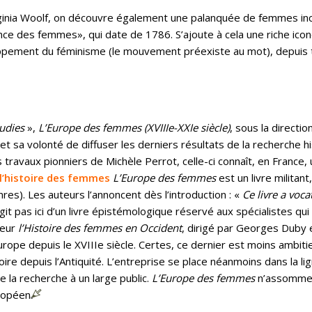
rginia Woolf, on découvre également une palanquée de femmes inco
nce des femmes», qui date de 1786. S’ajoute à cela une riche icon
ppement du féminisme (le mouvement préexiste au mot), depuis tro
udies
»,
L’Europe des femmes (XVIIIe-XXIe siècle)
, sous la directio
 sa volonté de diffuser les derniers résultats de la recherche hi
travaux pionniers de Michèle Perrot, celle-ci connaît, en France,
 l’histoire des femmes
L’Europe des femmes
est un livre militan
es). Les auteurs l’annoncent dès l’introduction : «
Ce livre a voca
’agit pas ici d’un livre épistémologique réservé aux spécialistes qui
seur
l’Histoire des femmes en Occident
, dirigé par Georges Duby 
e depuis le XVIIIe siècle. Certes, ce dernier est moins ambitieu
oire depuis l’Antiquité. L’entreprise se place néanmoins dans la l
 la recherche à un large public.
L’Europe des femmes
n’assomme p
uropéen