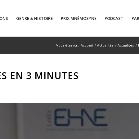
IONS
GENRE & HISTOIRE
PRIX MNÉMOSYNE
PODCAST
PAR
Vous êtes ici :
Accueil
/
Actualités
/
Actualités
/
S EN 3 MINUTES