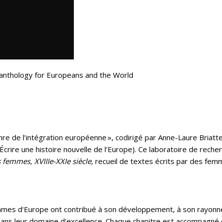
 anthology for Europeans and the World
re de l’intégration européenne », codirigé par Anne-Laure Briatte
(Écrire une histoire nouvelle de l’Europe). Ce laboratoire de rec
 femmes, XVIIIe-XXIe siècle
, recueil de textes écrits par des fem
mmes d‘Europe ont contribué à son développement, à son rayonneme
 dans leur domaine d‘excellence. Chaque chapitre est accompagné 