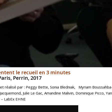
sentent le recueil en 3 minutes
 Paris, Perrin, 2017
 et réalisé par : Peggy Bette, Sonia Bledniak, Myriam Boussahba
Jacquemond, Julie Le Gac, Amandine Malivin, Dominique Picco, Yanni
 – LabEx EHNE