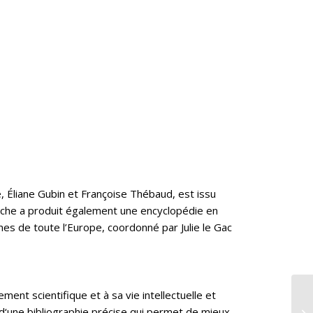
, Éliane Gubin et Françoise Thébaud, est issu
herche a produit également une encyclopédie en
mes de toute l’Europe, coordonné par Julie le Gac
nt scientifique et à sa vie intellectuelle et
Pa
d‘une bibliographie précise qui permet de mieux