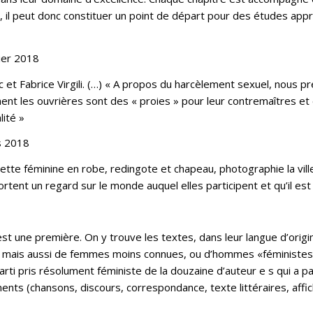
il peut donc constituer un point de départ pour des études appro
vier 2018
ac et Fabrice Virgili. (…) « A propos du harcèlement sexuel, nous p
nt les ouvrières sont des « proies » pour leur contremaîtres et 
ité »
s 2018
uette féminine en robe, redingote et chapeau, photographie la vil
ent un regard sur le monde auquel elles participent et qu’il est
t une première. On y trouve les textes, dans leur langue d’origi
lf mais aussi de femmes moins connues, ou d’hommes «féministes
arti pris résolument féministe de la douzaine d’auteur e s qui a 
ments (chansons, discours, correspondance, texte littéraires, aff