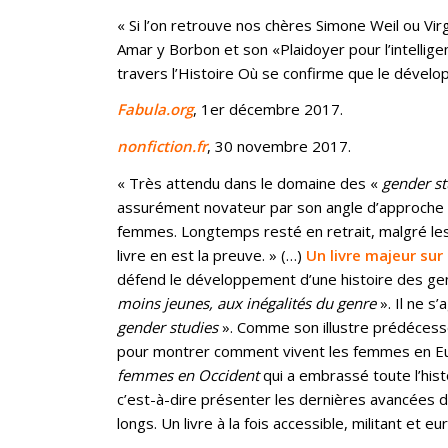
« Si l’on retrouve nos chères Simone Weil ou Vi
Amar y Borbon et son «Plaidoyer pour l’intellige
travers l’Histoire Où se confirme que le dévelo
Fabula.org
, 1er décembre 2017.
nonfiction.fr
, 30 novembre 2017.
« Très attendu dans le domaine des «
gender st
assurément novateur par son angle d’approche et
femmes. Longtemps resté en retrait, malgré les 
livre en est la preuve. » (…)
Un livre majeur sur
défend le développement d’une histoire des genr
moins jeunes, aux inégalités du genre
». Il ne s
gender studies
». Comme son illustre prédéces
pour montrer comment vivent les femmes en Europ
femmes en Occident
qui a embrassé toute l’hist
c’est-à-dire présenter les dernières avancées de
longs. Un livre à la fois accessible, militant et e