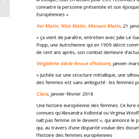
réseaux (XVIe-XXIe siècles)
connaitre la personne présentée et son époque, 
Européennes »
Var Matin, Nice Matin, Monaco Matin
, 21 jan
« ça vient de paraître, entretien avec Julie Le G
Popp, une Autrichienne qui en 1909 décrit comme
de cent ans après, son combat demeure d’actual
Vingtième siècle Revue d’histoire
, janvier-mar
« Juchée sur une structure métallique, une silho
des femmes est sans ambiguïté : les femmes port
Clara
, janvier-février 2018
Une histoire européenne des femmes. Ce livre es
connues qu’Alexandra Kollontal ou Virginia Woo
naît pas femme on le devient », qui annonce le p
qui, au travers d’une disparité voulue des docu
l’histoire des femmes européennes