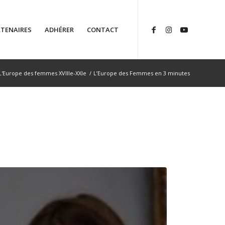
TENAIRES
ADHÉRER
CONTACT
L'Europe des femmes XVIIIe-XXIe
/
L’Europe des Femmes en 3 minutes