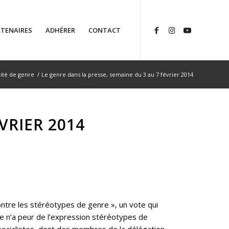
TENAIRES
ADHÉRER
CONTACT
lité de genre
/
Le genre dans la presse, semaine du 3 au 7 février 2014
VRIER 2014
contre les stéréotypes de genre », un vote qui
ne n’a peur de l’expression stéréotypes de
socialistes, dont des membres de la délégation