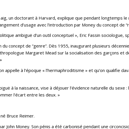
Haig, un doctorant à Harvard, explique que pendant longtemps le
changement d’usage avec l’introduction par Money du concept de “
olitique ambiguë d’un outil conceptuel », Eric Fassin sociologue, s
on du concept de “genre”. Dès 1955, inaugurant plusieurs décennie
ropologue Margaret Mead sur la socialisation des garçons et des f
 »
 appelle à l’époque « l’hermaphroditisme » et qu’on qualifie dava
guë à la naissance, vise à déjouer l’évidence naturelle du sexe : l
mmer l’écart entre les deux. »
 né Bruce Reimer.
 par John Money. Son pénis a été carbonisé pendant une circoncisio