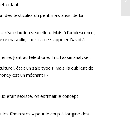
10
et enfant.
n des testicules du petit mais aussi de lui
« réattribution sexuelle ». Mais à l’adolescence,
xe masculin, choisira de s’appeler David à
re. Joint au téléphone, Eric Fassin analyse :
lturel, était un sale type !” Mais ils oublient de
 Money est un méchant ! »
d était sexiste, on estimait le concept
les féministes – pour le coup à l’origine des