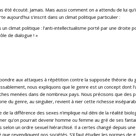
s été écouté. Jamais. Mais aussi comment on a attendu de lui qu’
e aujourd’hui s’inscrit dans un climat politique particulier :
s un climat politique : l’anti-intellectualisme porté par une droite
ôle de dialogue ! »
ondre aux attaques à répétition contre la supposée théorie du g
assablement, nous expliquons que le genre est un concept dont l’
herches menées dans de nombreux pays. Nous précisons que des pa
orie du genre, au singulier, revient à nier cette richesse insépar
 de la différence des sexes n’implique nul déni de la réalité biol
rmer qu’on pourrait devenir homme ou femme au gré de ses fantaisi
selon un ordre sexuel hiérarchisé. Il a certes changé depuis une 
é que revendiquent nos sociétés. S’il faut étudier les normes de 