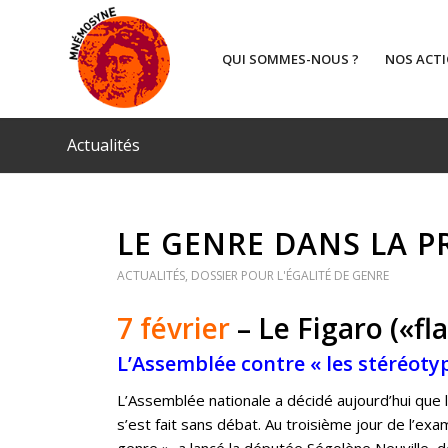
QUI SOMMES-NOUS ?
NOS ACT
Actualités
LE GENRE DANS LA PR
ACTUALITÉS
,
DOSSIER POUR L'ÉGALITÉ DE GENRE
7 février
– Le Figaro («fl
L’Assemblée contre « les stéréoty
L’Assemblée nationale a décidé aujourd’hui que l
s’est fait sans débat. Au troisième jour de l’ex
genre », a lancé la députée Ségolène Neuville,