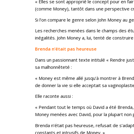
« Elles se sont approprié le concept pour en fai
(comme Money), tantôt dans une perspective criti
Si l’on compare le genre selon John Money au ge
Les recherches menées dans le champs des étud
inégalités. John Money a, lui, tenté de construir
Brenda n’était pas heureuse
Dans un passionnant texte intitulé « Rendre just
sa malhonnêteté :
« Money est même allé jusqu’à montrer à Brenda
de donner la vie si elle acceptait sa vaginoplastie
Elle raconte aussi :
« Pendant tout le temps où David a été Brenda, M
Money menées avec David, pour la plupart non p
Brenda n’était pas heureuse, refusait de s’adapt
constants et intrusifs de Money. »