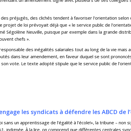
« des préjugés, des clichés tendent à favoriser l’orientation sel
rojet de loi prévoyait déjà que « le service public de l’orientatio
timé Ségolène Neuville, puisque par exemple dans la grande distribu
uvent chefs ».
responsable des inégalités salariales tout au long de la vie mais 
éputés dans leur amendement, en faveur duquel se sont prononcé
on vote. Le texte adopté stipule que le service public de l’orient
 engage les syndicats à défendre les ABCD de l’
i sans un apprentissage de l’égalité à l’école!», la tribune – non 
us1, indignée. À la lire, on comprend que différentes centrales synd