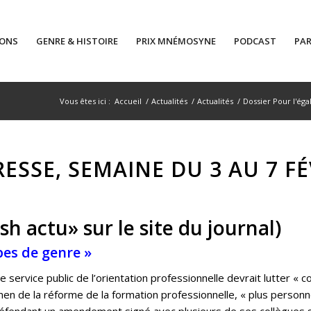
IONS
GENRE & HISTOIRE
PRIX MNÉMOSYNE
PODCAST
PAR
Vous êtes ici :
Accueil
/
Actualités
/
Actualités
/
Dossier Pour l'éga
ESSE, SEMAINE DU 3 AU 7 FÉ
ash actu» sur le site du journal)
pes de genre »
e service public de l’orientation professionnelle devrait lutter « 
amen de la réforme de la formation professionnelle, « plus person
 défendant un amendement signé avec plusieurs de ses collègues 