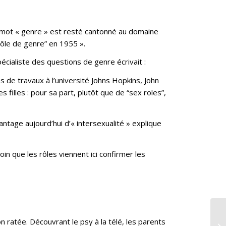
 mot « genre » est resté cantonné au domaine
rôle de genre” en 1955 ».
pécialiste des questions de genre écrivait :
s de travaux à l’université Johns Hopkins, John
illes : pour sa part, plutôt que de “sex roles”,
ntage aujourd’hui d’« intersexualité » explique
oin que les rôles viennent ici confirmer les
Le
n ratée. Découvrant le psy à la télé, les parents