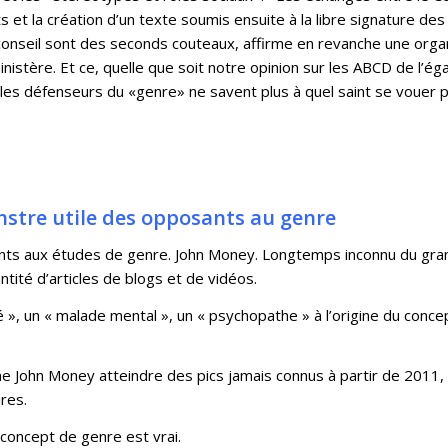
et la création d’un texte soumis ensuite à la libre signature de
nseil sont des seconds couteaux, affirme en revanche une organi
nistère. Et ce, quelle que soit notre opinion sur les ABCD de l’ég
 les défenseurs du «genre» ne savent plus à quel saint se vouer 
nstre utile des opposants au genre
nts aux études de genre. John Money. Longtemps inconnu du gran
ité d’articles de blogs et de vidéos.
aré », un « malade mental », un « psychopathe » à l’origine du c
che John Money atteindre des pics jamais connus à partir de 20
res.
concept de genre est vrai.