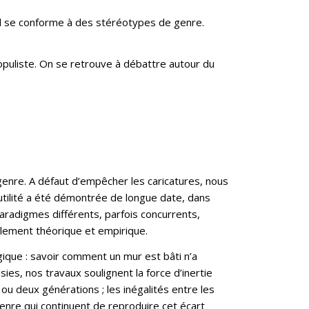
il se conforme à des stéréotypes de genre.
 populiste. On se retrouve à débattre autour du
enre. A défaut d’empêcher les caricatures, nous
utilité a été démontrée de longue date, dans
radigmes différents, parfois concurrents,
ablement théorique et empirique.
ogique : savoir comment un mur est bâti n’a
es, nos travaux soulignent la force d’inertie
ou deux générations ; les inégalités entre les
genre qui continuent de reproduire cet écart