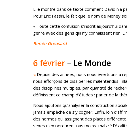
Elle montre dans ce texte comment David n’a pa
Pour Eric Fassin, le fait que le nom de Money sort
« Toute cette confusion s’inscrit aujourd’hui dan
genre avec des gens qui n’y connaissent rien. Dr
Renée Greusard
6 février
– Le Monde
«
Depuis des années, nous nous évertuons à rép
nous efforçons de dissiper les malentendus. Inl
des disciplines multiples, par quantité de rec
définissent ce champ d’études : parler de la thé
Nous ajoutons qu’analyser la construction sociale
jamais empêché de s’y cogner. Enfin, loin d’affi
des normes qui assignent des places différentes 
sexes n’en perdurent pas moins, malgré l’égalit