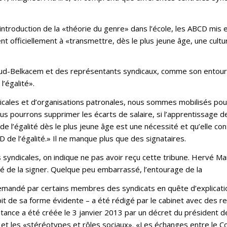
 l’introduction de la «théorie du genre» dans l’école, les ABCD mis
t officiellement à «transmettre, dès le plus jeune âge, une culture
llaud-Belkacem et des représentants syndicaux, comme son entourag
l’égalité».
cales et d’organisations patronales, nous sommes mobilisés pour 
 nous pourrons supprimer les écarts de salaire, si l’apprentissage 
de l’égalité dès le plus jeune âge est une nécessité et qu’elle co
 de l’égalité.» Il ne manque plus que des signataires.
 syndicales, on indique ne pas avoir reçu cette tribune. Hervé M
é de la signer. Quelque peu embarrassé, l’entourage de la
demandé par certains membres des syndicats en quête d’explicati
pit de sa forme évidente – a été rédigé par le cabinet avec des 
instance a été créée le 3 janvier 2013 par un décret du président
t les «stéréotypes et rôles sociaux». «Les échanges entre le Cons