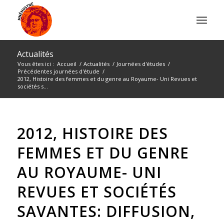
Actualités
Vous êtes ici :
Accueil
/
Actualités
/
Journées d'études
/
Précédentes journées d'étude
/
2012, Histoire des femmes et du genre au Royaume- Uni Revues et
sociétés s...
2012, HISTOIRE DES
FEMMES ET DU GENRE
AU ROYAUME- UNI
REVUES ET SOCIÉTÉS
SAVANTES: DIFFUSION,