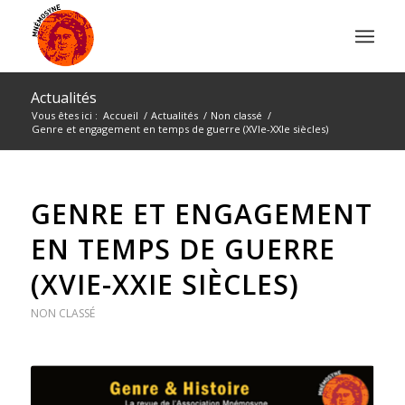
Actualités
Vous êtes ici :
Accueil
/
Actualités
/
Non classé
/
Genre et engagement en temps de guerre (XVIe-XXIe siècles)
GENRE ET ENGAGEMENT
EN TEMPS DE GUERRE
(XVIE-XXIE SIÈCLES)
NON CLASSÉ