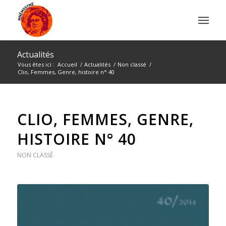
Actualités
Vous êtes ici :
Accueil
/
Actualités
/
Non classé
/
Clio, Femmes, Genre, histoire n° 40
CLIO, FEMMES, GENRE,
HISTOIRE N° 40
NON CLASSÉ