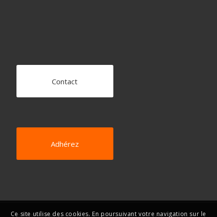
Contact
Adhérez
Ce site utilise des cookies. En poursuivant votre navigation sur le
© 2019-2025 Mnémosyne – Association pour le développement de