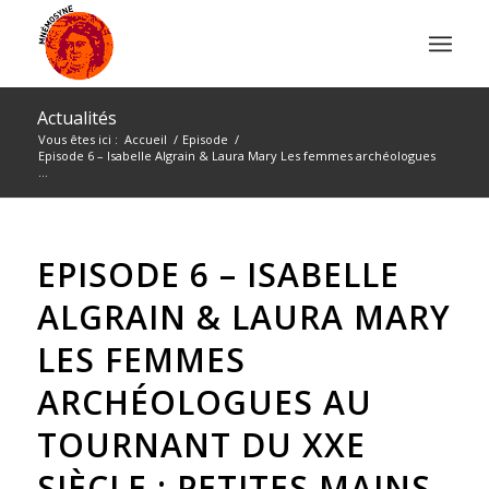
Actualités
Vous êtes ici :
Accueil
/
Episode
/
Episode 6 – Isabelle Algrain & Laura Mary Les femmes archéologues
...
EPISODE 6 – ISABELLE
ALGRAIN & LAURA MARY
LES FEMMES
ARCHÉOLOGUES AU
TOURNANT DU XXE
SIÈCLE : PETITES MAINS