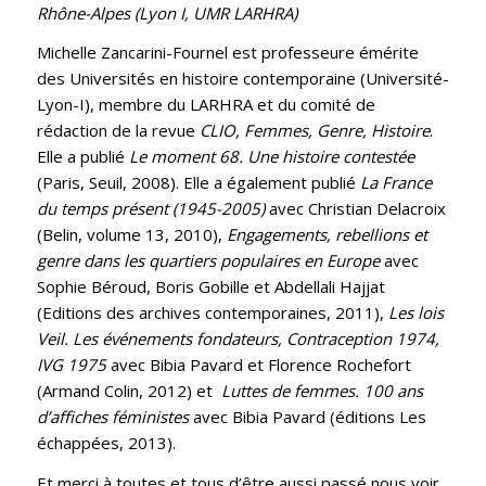
Rhône-Alpes (Lyon I, UMR LARHRA)
Michelle Zancarini-Fournel est professeure émérite
des Universités en histoire contemporaine (Université-
Lyon-I), membre du LARHRA et du comité de
rédaction de la revue
CLIO, Femmes, Genre, Histoire
.
Elle a publié
Le moment 68. Une histoire contestée
(Paris, Seuil, 2008). Elle a également publié
La France
du temps présent (1945-2005)
avec Christian Delacroix
(Belin, volume 13, 2010),
Engagements, rebellions et
genre dans les quartiers populaires en Europe
avec
Sophie Béroud, Boris Gobille et Abdellali Hajjat
(Editions des archives contemporaines, 2011),
Les lois
Veil. Les événements fondateurs, Contraception 1974,
IVG 1975
avec Bibia Pavard et Florence Rochefort
(Armand Colin, 2012) et
Luttes de femmes. 100 ans
d’affiches féministes
avec Bibia Pavard (éditions Les
échappées, 2013).
Et m
erci à toutes et tous d’être aussi passé nous voir