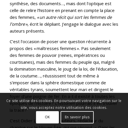
synthèse, des documents…, mais dont l’optique est
celle de relire l’histoire en prenant en compte la place
des femmes,
« un autre récit qui sort les femmes de
l’ombre »
, écrit le dépliant. J’engage le dialogue avec les
auteurs présents.
C’est l’occasion de poser une question récurrente à
propos des « maîtresses femmes ». Pas seulement
des femmes de pouvoir (reines, impératrices ou
courtisanes), mais des femmes du peuple qui, malgré
la domination masculine, le joug de la loi, de l’éducation,
de la coutume…, réussissent tout de même à
s’imposer dans la sphère domestique comme de
véritables tyrans, soumettent leur mari et dirigent le
foyer d’une poigne de fer. En a-t-il existé à toutes les
Ce site utilise des cookies. En poursuivant votre navigation sur le
époques de l’histoire ? L’historien pourrait-il en trouver
site, vous acceptez notre utilisation des cookies.
la trace ?
OK
En savoir plus
C’est Didier Lett, l’un des auteurs, rédacteur du
chapitre sur le Moyen Âge, qui me répond.
« Dans les