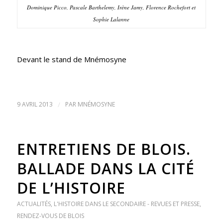
Dominique Picco, Pascale Barthelemy, Irène Jamy, Florence Rochefort et
Sophie Lalanne
Devant le stand de Mnémosyne
9 AVRIL 2013
/
PAR
MNÉMOSYNE
ENTRETIENS DE BLOIS.
BALLADE DANS LA CITÉ
DE L’HISTOIRE
ACTUALITÉS
,
L'HISTOIRE DANS LE SECONDAIRE - REVUES ET PRESSE
,
RENDEZ-VOUS DE BLOIS