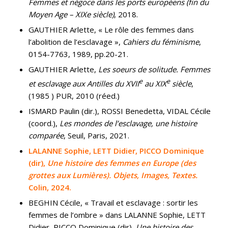
Femmes et négoce dans les ports européens (fin du
Moyen Age – XIXe siècle)
, 2018.
GAUTHIER Arlette, « Le rôle des femmes dans
l’abolition de l’esclavage »,
Cahiers du féminisme
,
0154-7763, 1989, pp.20-21.
GAUTHIER Arlette,
Les soeurs de solitude. Femmes
e
e
et esclavage aux Antilles du XVII
au XIX
siècle
,
(1985 ) PUR, 2010 (réed.)
ISMARD Paulin (dir.), ROSSI Benedetta, VIDAL Cécile
(coord.),
Les mondes de l’esclavage, une histoire
comparée
, Seuil, Paris, 2021.
LALANNE Sophie, LETT Didier, PICCO Dominique
(dir),
Une histoire des femmes en Europe (des
grottes aux Lumières). Objets, Images, Textes.
Colin, 2024.
BEGHIN Cécile, « Travail et esclavage : sortir les
femmes de l’ombre » dans LALANNE Sophie, LETT
Didier, PICCO Dominique (dir),
Une histoire des