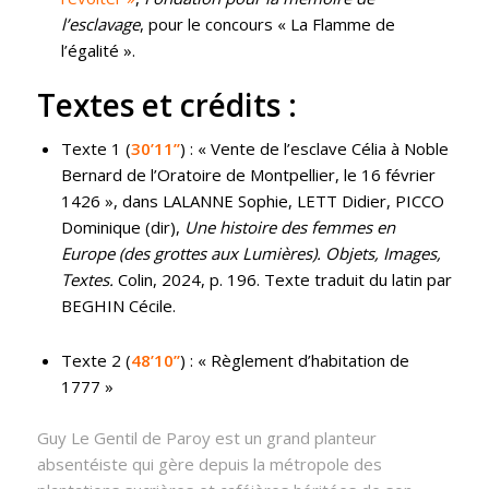
l’esclavage
, pour le concours « La Flamme de
l’égalité ».
Textes et crédits :
Texte 1 (
30’11’’
) : « Vente de l’esclave Célia à Noble
Bernard de l’Oratoire de Montpellier, le 16 février
1426 », dans LALANNE Sophie, LETT Didier, PICCO
Dominique (dir),
Une histoire des femmes en
Europe (des grottes aux Lumières). Objets, Images,
Textes.
Colin, 2024, p. 196. Texte traduit du latin par
BEGHIN Cécile.
Texte 2 (
48’10’’
) : « Règlement d’habitation de
1777 »
Guy Le Gentil de Paroy est un grand planteur
absentéiste qui gère depuis la métropole des