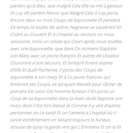
pardon qu’à dieu, que malgré Cela Elle se mit à genoux
Et Luy dit pardon Monsr que Malgré Cela Il Luy porta
Encore deux ou trois Coups de bayonnette Et pendant
Ce temps là toutes les autres Negresse se sauvèrent En
Criant au Couvent Et à Lhopital au secours on nous
assassine, Voila un soldat qui Court après nous touttes
avec une bayonnette, que dans Ce moment Baptiste
son Mary avec un jeune françois Et autres de Lhopital
Coururent à son secours, Et lorsqu’il furent aupres
d’Elle Et dudt Pochenet, il porta des Coups de
bayonnette à son mary Et à Ce jeune francois qui
Evitèrent ses Coups, es qu’ayant Resisté pour tâcher de
prendre De saisir Cet homme furieux il En porta un
Coup de sa bayonnette dans la main du­dit baptiste son
mary dont il Est fort blessé et Comme il y vint d’autres
personnes on Le saisit Et on l’amena a Lhopital où il
juroit extrême­ment en faisant toujours le furieux,
ensuite de quoy la garde vint qui L’Emmena Et on la fit