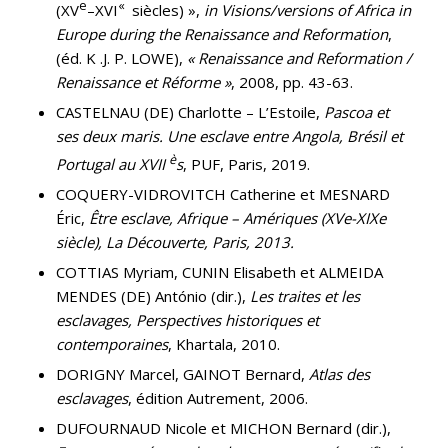
e
«
(XV
–XVI
siècles) »,
in Visions/versions of Africa in
Europe during the Renaissance and Reformation
,
(éd. K .J. P. LOWE),
« Renaissance and Reformation /
Renaissance et Réforme »
, 2008, pp. 43-63.
CASTELNAU (DE) Charlotte – L’Estoile,
Pascoa et
ses deux maris. Une esclave entre Angola, Brésil et
è
Portugal au XVII
s
, PUF, Paris, 2019.
COQUERY-VIDROVITCH Catherine et MESNARD
Éric,
Être esclave, Afrique – Amériques (XVe-XIXe
siècle)
, La Découverte, Paris, 2013.
COTTIAS Myriam, CUNIN Elisabeth et ALMEIDA
MENDES (DE) António (dir.),
Les traites et les
esclavages, Perspectives historiques et
contemporaines
, Khartala, 2010.
DORIGNY Marcel, GAINOT Bernard,
Atlas des
esclavages
, édition Autrement, 2006.
DUFOURNAUD Nicole et MICHON Bernard (dir.),