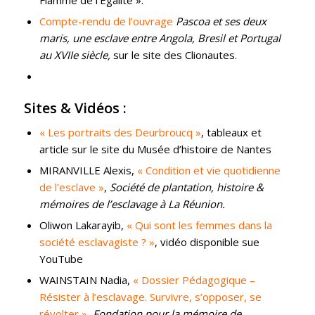
Flamme de l’Egalité ».
Compte-rendu de l’ouvrage
Pascoa et ses deux
maris, une esclave entre Angola, Bresil et Portugal
au XVIIe siècle,
sur le site des Clionautes.
Sites & Vidéos :
« Les portraits des Deurbroucq »
, tableaux et
article sur le site du Musée d’histoire de Nantes
MIRANVILLE Alexis,
« Condition et vie quotidienne
de l’esclave »
,
Société de plantation, histoire &
mémoires de l’esclavage à La Réunion.
Oliwon Lakarayib,
« Qui sont les femmes dans la
société esclavagiste ? »
, vidéo disponible sue
YouTube
WAINSTAIN Nadia,
« Dossier Pédagogique –
Résister à l’esclavage. Survivre, s’opposer, se
révolter »
,
Fondation pour la mémoire de