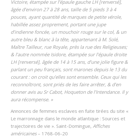
Victoire, étampée sur l’épaule gauche LH [renversé],
âgée d’environ 27 à 28 ans, taille de 5 pieds 3 à 4
pouces, ayant quantité de marques de petite vérole,
habillée assez proprement, portant une jupe
d’indienne foncée, un mouchoir rouge sur le col, & un
autre bleu & blanc à la tête, appartenant à M. Solé,
Maître Tailleur, rue Royale, près la rue des Religieuses;
& l’autre nommée Isidore, étampée sur l’épaule droite
LH [renversé], âgée de 14 à 15 ans, d’une jolie figure &
parlant un peu français, sont marones depuis le 13 du
courant : on croit qu’elles sont ensemble. Ceux qui les
reconnoîtront, sont priés de les faire arrêter, & d’en
donner avis au Sr Cabot, Hoqueton de l’Intendance. Il y
aura récompense. »
Annonces de femmes esclaves en fuite tirées du site «
Le marronnage dans le monde atlantique : Sources et
trajectoires de vie ». Saint-Domingue,
Affiches
américaines
– 1768-06-20