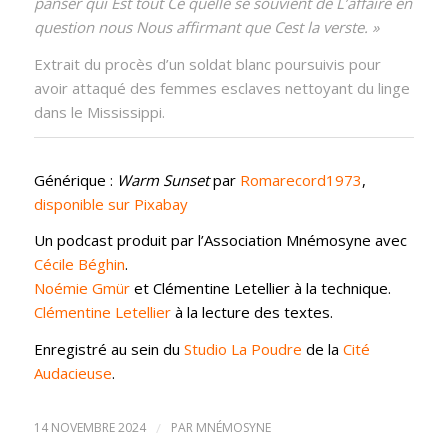
panser qui Est tout Ce quelle se souvient de L’af­faire en
question nous Nous affirmant que Cest la verste. »
Extrait du procès d’un soldat blanc poursuivis pour
avoir attaqué des femmes esclaves nettoyant du linge
dans le Mississippi.
Générique :
Warm Sunset
par
Romarecord1973
,
disponible sur Pixabay
Un podcast produit par l’Association Mnémosyne avec
Cécile Béghin
.
Noémie Gmür
et Clémentine Letellier à la technique.
Clémentine Letellier
à la lecture des textes.
Enregistré au sein du
Studio La Poudre
de la
Cité
Audacieuse
.
14 NOVEMBRE 2024
/
PAR
MNÉMOSYNE