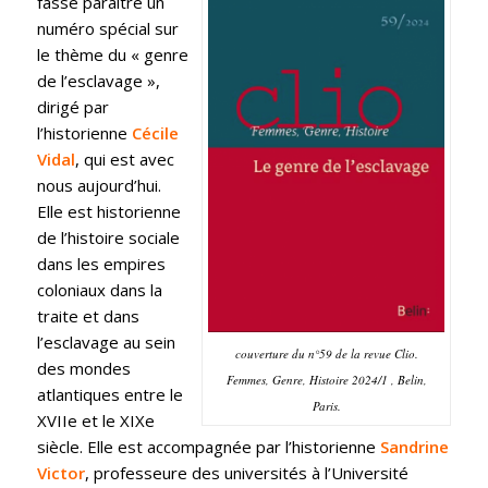
fasse paraitre un
numéro spécial sur
le thème du « genre
de l’esclavage »,
dirigé par
l’historienne
Cécile
Vidal
, qui est avec
nous aujourd’hui.
Elle est historienne
de l’histoire sociale
dans les empires
coloniaux dans la
traite et dans
l’esclavage au sein
couverture du n°59 de la revue Clio.
des mondes
Femmes, Genre, Histoire 2024/1 , Belin,
atlantiques entre le
Paris.
XVIIe et le XIXe
siècle. Elle est accompagnée par l’historienne
Sandrine
Victor
, professeure des universités à l’Université