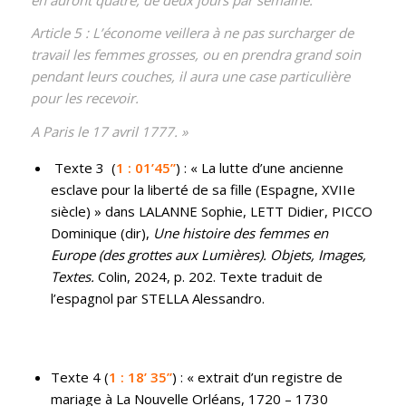
Article 5 : L’économe veillera à ne pas surcharger de
travail les femmes grosses, ou en prendra grand soin
pendant leurs couches, il aura une case particulière
pour les recevoir.
A Paris le 17 avril 1777. »
Texte 3 (
1 : 01’45’’
) : « La lutte d’une ancienne
esclave pour la liberté de sa fille (Espagne, XVIIe
siècle) » dans LALANNE Sophie, LETT Didier, PICCO
Dominique (dir),
Une histoire des femmes en
Europe (des grottes aux Lumières). Objets, Images,
Textes.
Colin, 2024, p. 202. Texte traduit de
l’espagnol par STELLA Alessandro.
Texte 4 (
1 : 18’ 35’’
) : « extrait d’un registre de
mariage à La Nouvelle Orléans, 1720 – 1730