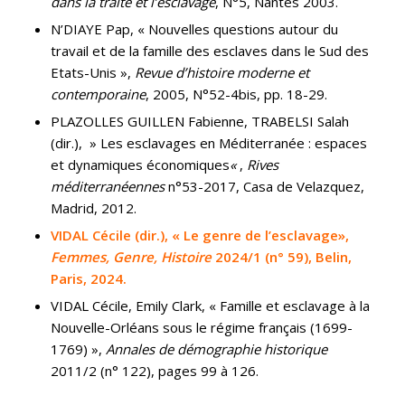
dans la traite et l’esclavage
, N°5, Nantes 2003.
N’DIAYE Pap, « Nouvelles questions autour du
travail et de la famille des esclaves dans le Sud des
Etats-Unis »,
Revue d’histoire moderne et
contemporaine
, 2005, N°52-4bis, pp. 18-29.
PLAZOLLES GUILLEN Fabienne, TRABELSI Salah
(dir.), » Les esclavages en Méditerranée : espaces
et dynamiques économiques
«
,
Rives
méditerranéennes
n°53-2017, Casa de Velazquez,
Madrid, 2012.
VIDAL Cécile (dir.), « Le genre de l’esclavage»,
Femmes, Genre, Histoire
2024/1 (n° 59), Belin,
Paris, 2024.
VIDAL Cécile, Emily Clark, « Famille et esclavage à la
Nouvelle-Orléans sous le régime français (1699-
1769) »,
Annales de démographie historique
2011/2 (n° 122), pages 99 à 126.