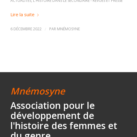
ACTUALITÉS
,
L'HISTOIRE DANS LE SECONDAIRE - REVUES ET PRESSE
Lire la suite
6 DÉCEMBRE 2022
/
PAR
MNÉMOSYNE
Mnémosyne
Association
pour le
développement
de
l'histoire des
femmes et
du genre.