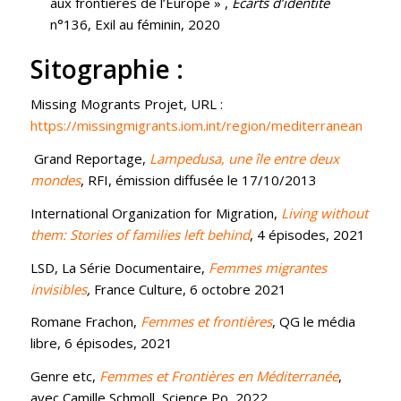
aux frontières de l’Europe » ,
Ecarts d’identité
n°136, Exil au féminin, 2020
Sitographie :
Missing Mogrants Projet, URL :
https://missingmigrants.iom.int/region/mediterranean
Grand Reportage,
Lampedusa, une île entre deux
mondes
, RFI, émission diffusée le 17/10/2013
International Organization for Migration,
Living without
them: Stories of families left behind
,
4 épisodes, 2021
LSD, La Série Documentaire,
Femmes migrantes
invisibles
,
France Culture, 6 octobre 2021
Romane Frachon,
Femmes et frontières
, QG le média
libre, 6 épisodes, 2021
Genre etc,
Femmes et Frontières en Méditerranée
,
avec Camille Schmoll, Science Po, 2022