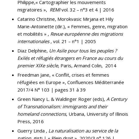
Philippe,« Cartographier les mouvements
migratoires »,
REMI
vol. 32 – n°3 et 4 | 2016
Catarino Christine, Morokvasic Mirjana et Hily
Marie-Antoinette (dir.), « Femmes, genre, migration
et mobilités » ,
Revue européenne des migrations
internationales
, vol. 21 – n°1 | 2005
Diaz Delphine,
Un Asile pour tous les peuples ?
Exilés et réfugiés étrangers en France au cours du
premier XIXe
siècle
, Paris, Armand Colin, 2014
Freedman Jane, « Conflit, crises et femmes
réfugiées en Europe », Confluences Méditerranée
2017/4 N° 103 | pages 31 à 39
Green Nancy L. & Waldinger Roger (eds),
A Century
of Transnationalism: immigrants and their
homeland connections
, Urbana, University of Illinois
Press, 2016
Guerry Linda ,
La naturalisation au service de la
nation
, gisti | « Plein droit », 2020/3 n° 126 |