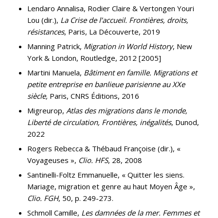
Lendaro Annalisa, Rodier Claire & Vertongen Youri
Lou (dir.),
La Crise de l’accueil. Frontières, droits,
résistances
, Paris, La Découverte, 2019
Manning Patrick,
Migration in World History
, New
York & London, Routledge, 2012 [2005]
Martini Manuela,
Bâ
t
iment en famille. Migrations et
petite entreprise en banlieue parisienne au XXe
siècle,
Paris, CNRS Éditions, 2016
Migreurop,
Atlas des migrations dans le monde,
Liberté de circulation, Frontières, inégalités
, Dunod,
2022
Rogers Rebecca & Thébaud Françoise (dir.), «
Voyageuses »,
Clio. HFS
, 28, 2008
Santinelli-Foltz Emmanuelle, « Quitter les siens.
Mariage, migration et genre au haut Moyen Âge »,
Clio. FGH
, 50, p. 249-273.
Schmoll Camille,
Les damnées de la mer. Femmes et