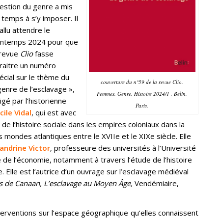
estion du genre a mis
 temps à s’y imposer. Il
fallu attendre le
intemps 2024 pour que
 revue
Clio
fasse
raitre un numéro
écial sur le thème du
couverture du n°59 de la revue Clio.
genre de l’esclavage »,
Femmes, Genre, Histoire 2024/1 , Belin,
rigé par l’historienne
Paris.
cile Vidal
, qui est avec
e de l’histoire sociale dans les empires coloniaux dans la
s mondes atlantiques entre le XVIIe et le XIXe siècle. Elle
andrine Victor
, professeure des universités à l’Université
ale de l’économie, notamment à travers l’étude de l’histoire
Elle est l’autrice d’un ouvrage sur l’esclavage médiéval
ils de Canaan, L’esclavage au Moyen Âge,
Vendémiaire,
terventions sur l’espace géographique qu’elles connaissent