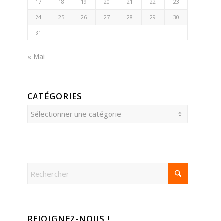
17
18
19
20
21
22
23
24
25
26
27
28
29
30
31
« Mai
CATÉGORIES
Catégories
REJOIGNEZ-NOUS !