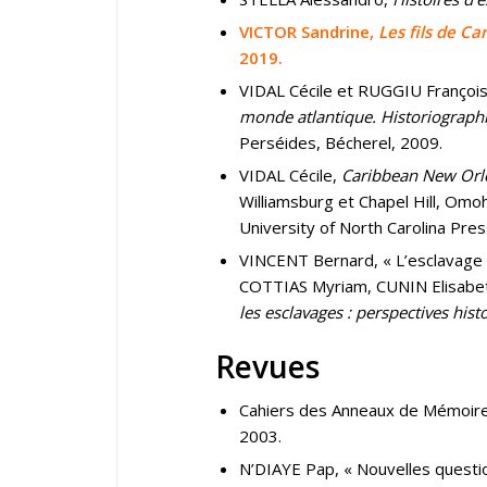
VICTOR Sandrine,
Les fils de C
2019.
VIDAL Cécile et RUGGIU François
monde atlantique. Historiographie 
Perséides, Bécherel, 2009.
VIDAL Cécile,
Caribbean New Orlea
Williamsburg et Chapel Hill, Omoh
University of North Carolina Pres
VINCENT Bernard, « L’esclavage 
COTTIAS Myriam, CUNIN Elisabet
les esclavages : perspectives his
Revues
Cahiers des Anneaux de Mémoir
2003.
N’DIAYE Pap, « Nouvelles question