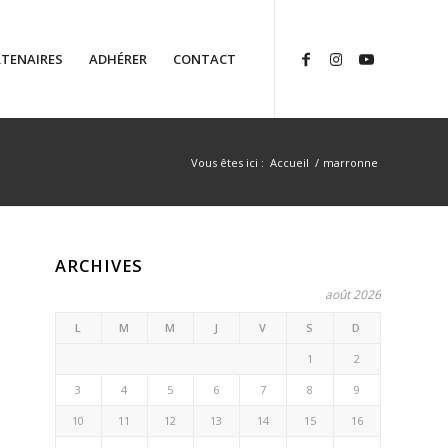
TENAIRES
ADHÉRER
CONTACT
Vous êtes ici :
Accueil
/
marronne
ARCHIVES
août 2026
L
M
M
J
V
S
D
1
2
3
4
5
6
7
8
9
10
11
12
13
14
15
16