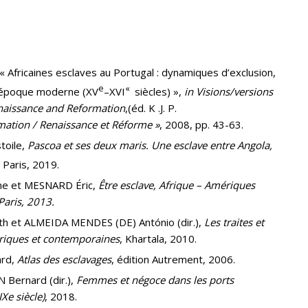
Africaines esclaves au Portugal : dynamiques d’exclusion,
e
«
 l’époque moderne (XV
–XVI
siècles) »,
in Visions/versions
enaissance and Reformation
,(éd. K .J. P.
mation / Renaissance et Réforme »
, 2008, pp. 43-63.
toile,
Pascoa et ses deux maris. Une esclave entre Angola,
 Paris, 2019.
 et MESNARD Éric,
Être esclave, Afrique – Amériques
Paris, 2013.
h et ALMEIDA MENDES (DE) António (dir.),
Les traites et
toriques et contemporaines
, Khartala, 2010.
ard,
Atlas des esclavages
, édition Autrement, 2006.
Bernard (dir.),
Femmes et négoce dans les ports
Xe siècle)
, 2018.