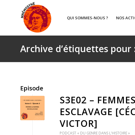
QUI SOMMES-NOUS ?
NOS ACT
Archive d’étiquettes pour
Episode
S3E02 – FEMME
ESCLAVAGE [CÉC
VICTOR]
PODCAST « DU GENRE DANS L'HISTOIRE »