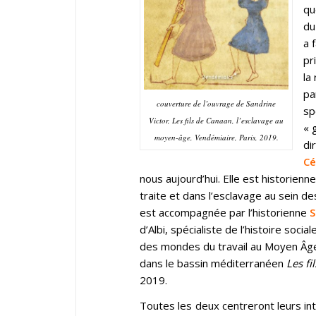
qu
du
a 
pr
la
pa
couverture de l’ouvrage de Sandrine
sp
Victor, Les fils de Canaan, l’esclavage au
« 
moyen-âge, Vendémiaire, Paris, 2019.
di
Cé
nous aujourd’hui. Elle est historienn
traite et dans l’esclavage au sein de
est accompagnée par l’historienne
S
d’Albi, spécialiste de l’histoire soci
des mondes du travail au Moyen Âge. 
dans le bassin méditerranéen
Les f
2019.
Toutes les deux centreront leurs in