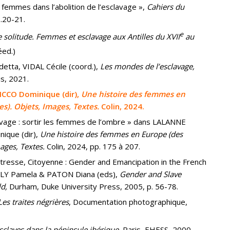
femmes dans l’abolition de l’esclavage »,
Cahiers du
.20-21.
e
 solitude. Femmes et esclavage aux Antilles du XVII
au
éed.)
detta, VIDAL Cécile (coord.),
Les mondes de l’esclavage,
ris, 2021.
ICCO Dominique (dir),
Une histoire des femmes en
s). Objets, Images, Textes.
Colin, 2024.
avage : sortir les femmes de l’ombre » dans LALANNE
ique (dir),
Une histoire des femmes en Europe (des
ages, Textes.
Colin, 2024, pp. 175 à 207.
tresse, Citoyenne : Gender and Emancipation in the French
LY Pamela & PATON Diana (eds),
Gender and Slave
ld,
Durham, Duke University Press, 2005, p. 56-78.
es traites négrières
, Documentation photographique,
esclaves dans la péninsule ibérique
, Paris, EHESS, 2000.