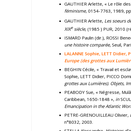
GAUTHIER Arlette, « Le rôle des 
féminisme
, 0154-7763, 1989, pp
GAUTHIER Arlette,
Les soeurs de
e
XIX
siècle
, (1985 ) PUR, 2010 (r
ISMARD Paulin (dir.), ROSSI Bene
une histoire comparée
, Seuil, Pa
LALANNE Sophie, LETT Didier, P
Europe (des grottes aux Lumière
BEGHIN Cécile, « Travail et escl
Sophie, LETT Didier, PICCO Domin
grottes aux Lumières). Objets, Im
PEABODY Sue, « Négresse, Mulâ
Caribbean, 1650-1848 »,
in
SCUL
Emancipation in the Atlantic Wor
PETRE-GRENOUILLEAU Olivier,
L
n°8032, 2003.
STELLA Alessandro,
Histoires d’