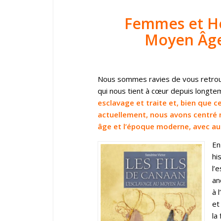
Femmes et H
Moyen Âge
Nous sommes ravies de vous retrou
qui nous tient à cœur depuis longte
esclavage et traite et, bien que 
actuellement, nous avons centré 
âge et l’époque moderne, avec au 
En
hi
l’
an
à 
et
la