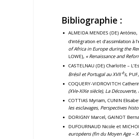
Bibliographie :
ALMEIDA MENDES (DE) António, « 
d’intégration et d’assimilation à
of Africa in Europe during the R
LOWE),
« Renaissance and Refor
CASTELNAU (DE) Charlotte – L’Es
è
Brésil et Portugal au XVII
s
, PUF,
COQUERY-VIDROVITCH Catherine
(XVe-XIXe siècle)
, La Découverte, 
COTTIAS Myriam, CUNIN Elisabet
les esclavages, Perspectives his
DORIGNY Marcel, GAINOT Bern
DUFOURNAUD Nicole et MICHON 
européens (fin du Moyen Age – XI