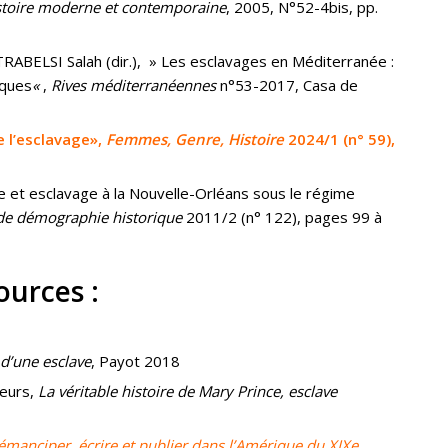
stoire moderne et contemporaine
, 2005, N°52-4bis, pp.
BELSI Salah (dir.), » Les esclavages en Méditerranée :
iques
«
,
Rives méditerranéennes
n°53-2017, Casa de
de l’esclavage»,
Femmes, Genre, Histoire
2024/1 (n° 59),
le et esclavage à la Nouvelle-Orléans sous le régime
de démographie historique
2011/2 (n° 122), pages 99 à
ources :
d’une esclave
, Payot 2018
teurs,
La véritable histoire de Mary Prince, esclave
S’émanciper, écrire et publier dans l’Amérique du XIXe