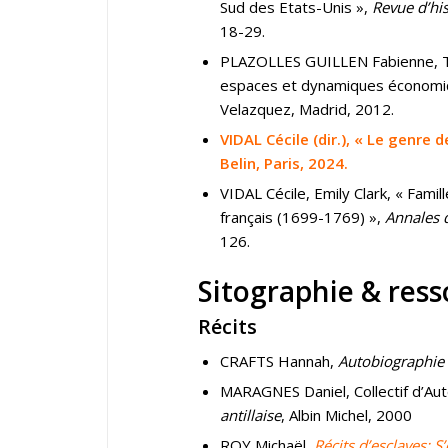
Sud des Etats-Unis »,
Revue d’hi
18-29.
PLAZOLLES GUILLEN Fabienne, TRA
espaces et dynamiques économ
Velazquez, Madrid, 2012.
VIDAL Cécile (dir.), « Le genre 
Belin, Paris, 2024.
VIDAL Cécile, Emily Clark, « Famil
français (1699-1769) »,
Annales 
126.
Sitographie & ress
Récits
CRAFTS Hannah,
Autobiographie 
MARAGNES Daniel, Collectif d’Au
antillaise
, Albin Michel, 2000
ROY Michaël,
Récits d’esclaves: 