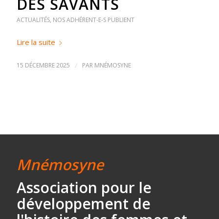
DES SAVANTS
ACTUALITÉS
,
NOS ADHÉRENT-E-S PUBLIENT
Lire la suite
15 DÉCEMBRE 2025
/
PAR
MNÉMOSYNE
Mnémosyne
Association
pour le
développement
de