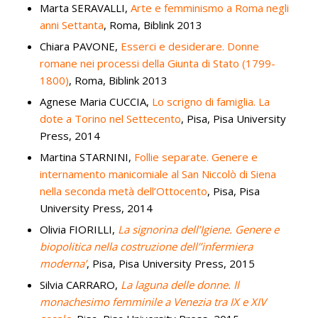
Marta SERAVALLI,
Arte e femminismo a Roma negli
anni Settanta
, Roma, Biblink 2013
Chiara PAVONE,
Esserci e desiderare. Donne
romane nei processi della Giunta di Stato (1799-
1800)
, Roma, Biblink 2013
Agnese Maria CUCCIA,
Lo scrigno di famiglia. La
dote a Torino nel Settecento
, Pisa, Pisa University
Press, 2014
Martina STARNINI,
Follie separate. Genere e
internamento manicomiale al San Niccolò di Siena
nella seconda metà dell’Ottocento
, Pisa, Pisa
University Press, 2014
Olivia FIORILLI,
La signorina dell’Igiene
. Genere e
biopolitica nella costruzione dell’’infermiera
moderna’
, Pisa, Pisa University Press, 2015
Silvia CARRARO,
La laguna delle donne
. Il
monachesimo femminile a Venezia tra IX e XIV