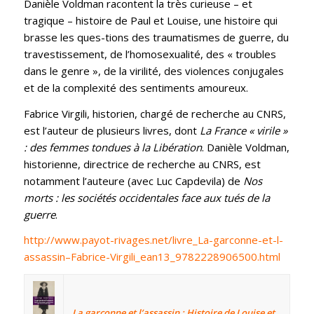
Danièle Voldman racontent la très curieuse – et
tragique – histoire de Paul et Louise, une histoire qui
brasse les ques-tions des traumatismes de guerre, du
travestissement, de l’homosexualité, des « troubles
dans le genre », de la virilité, des violences conjugales
et de la complexité des sentiments amoureux.
Fabrice Virgili, historien, chargé de recherche au CNRS,
est l’auteur de plusieurs livres, dont
La France « virile »
: des femmes tondues à la Libération
. Danièle Voldman,
historienne, directrice de recherche au CNRS, est
notamment l’auteure (avec Luc Capdevila) de
Nos
morts : les sociétés occidentales face aux tués de la
guerre
.
http://www.payot-rivages.net/livre_La-garconne-et-l-
assassin–Fabrice-Virgili_ean13_9782228906500.html
La garçonne et l’assassin : Histoire de Louise et