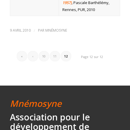
1957)
,
Pascale Barthélémy,
Rennes, PUR, 2010
9 AVRIL 2010
/
PAR
MNÉMOSYNE
«
‹
10
11
12
Page 12 sur 12
Mnémosyne
Association
pour le
développement
de