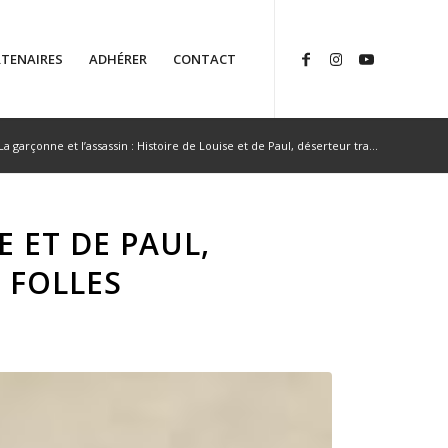
TENAIRES
ADHÉRER
CONTACT
La garçonne et l’assassin : Histoire de Louise et de Paul, déserteur tra...
E ET DE PAUL,
 FOLLES