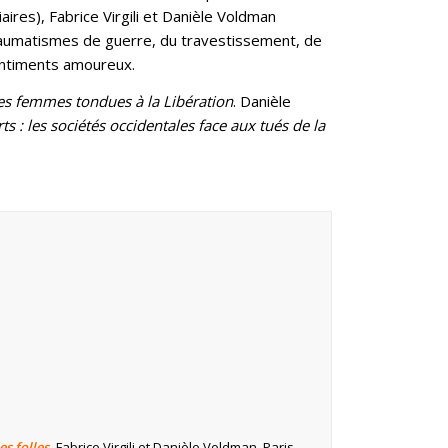
ires), Fabrice Virgili et Danièle Voldman
 traumatismes de guerre, du travestissement, de
sentiments amoureux.
 des femmes tondues à la Libération
. Danièle
s : les sociétés occidentales face aux tués de la
es folles,
Fabrice Virgili et Danièle Voldman, Paris,