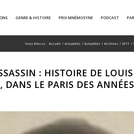
IONS
GENRE & HISTOIRE
PRIX MNÉMOSYNE
PODCAST
PAR
Vous êtes ici :
Accueil
/
Actualités
/
Actualités
/
Archives
/
2011
/
SASSIN : HISTOIRE DE LOUIS
, DANS LE PARIS DES ANNÉES