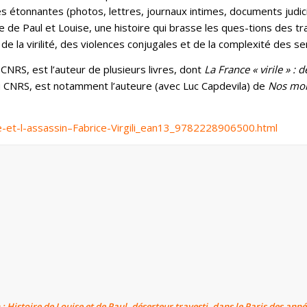
 étonnantes (photos, lettres, journaux intimes, documents judicia
ire de Paul et Louise, une histoire qui brasse les ques-tions des
 de la virilité, des violences conjugales et de la complexité des 
u CNRS, est l’auteur de plusieurs livres, dont
La France « virile » :
au CNRS, est notamment l’auteure (avec Luc Capdevila) de
Nos mort
e-et-l-assassin–Fabrice-Virgili_ean13_9782228906500.html
 : Histoire de Louise et de Paul, déserteur travesti, dans le Paris des anné