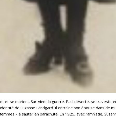
nt et se marient. Sur-vient la guerre. Paul déserte, se travestit
 l’identité de Suzanne Landgard. Il entraîne son épouse dans de m
 femmes » à sauter en parachute. En 1925, avec l’amnistie, Suzann