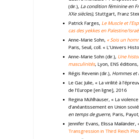
(dir.),
La condition féminine en Fr
XXe siècles)
, Stuttgart, Franz Ste
Patrick Farges,
Le Muscle et l’Esp
cas des yekkes en Palestine/Israë
Anne-Marie Sohn,
« Sois un homme
Paris, Seuil, coll. « L’Univers Hist
Anne-Marie Sohn (dir.),
Une histo
masculinités
, Lyon, ENS éditions
Régis Revenin (dir.),
Hommes et ma
Le Gac Julie, « La virilité à l’é
de l’Europe [en ligne], 2016
Regina Mühlhäuser, « La violenc
d’anéantissement en Union soviéti
en temps de guerre
, Paris, Payot
Jennifer Evans, Elissa Mailänder,
Transgression in Third Reich Ph