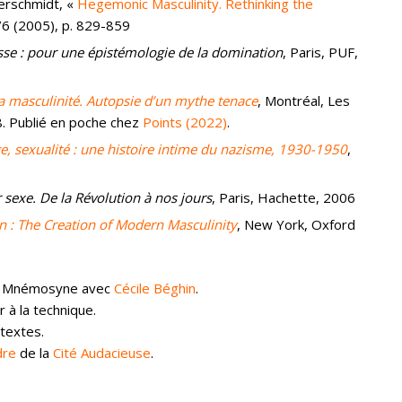
erschmidt, «
Hegemonic Masculinity. Rethinking the
/6 (2005), p. 829-859
asse : pour une épistémologie de la domination
, Paris, PUF,
la masculinité. Autopsie d’un mythe tenace
, Montréal, Les
8. Publié en poche chez
Points (2022)
.
, sexualité : une histoire intime du nazisme, 1930-1950
,
sexe. De la Révolution à nos jours
, Paris, Hachette, 2006
 : The Creation of Modern Masculinity
, New York, Oxford
ion Mnémosyne avec
Cécile Béghin
.
 à la technique.
 textes.
dre
de la
Cité Audacieuse
.