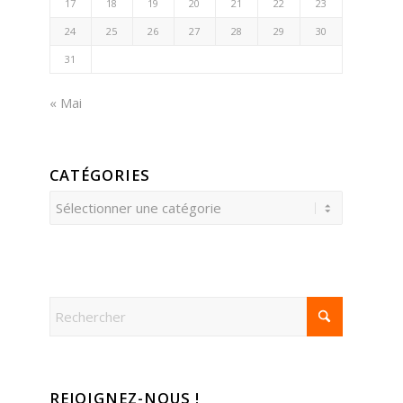
17
18
19
20
21
22
23
24
25
26
27
28
29
30
31
« Mai
CATÉGORIES
Catégories
REJOIGNEZ-NOUS !