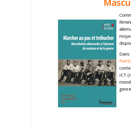
Mascul
Comme
fémin
allem
moyen
dispo
Dans 
Patri
conte
ICT (
monde
genre