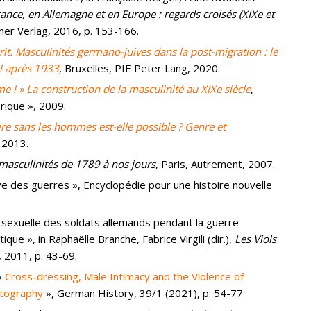
ance, en Allemagne et en Europe : regards croisés (XIXe et
iner Verlag, 2016, p. 153-166.
rit. Masculinités germano-juives dans la post-migration : le
l après 1933
, Bruxelles, PIE Peter Lang, 2020.
 ! » La construction de la masculinité au XIXe siècle
,
orique », 2009.
ire sans les hommes est-elle possible ? Genre et
, 2013.
sculinités de 1789 à nos jours
, Paris, Autrement, 2007.
preuve des guerres », Encyclopédie pour une histoire nouvelle
e sexuelle des soldats allemands pendant la guerre
que », in Raphaëlle Branche, Fabrice Virgili (dir.),
Les Viols
, 2011, p. 43-69.
 «
Cross-dressing, Male Intimacy and the Violence of
otography
», German History, 39/1 (2021), p. 54-77