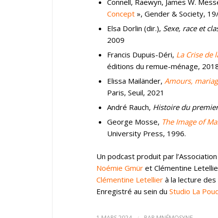
Connell, Raewyn, James W. Mess
Concept
», Gender & Society, 19
Elsa Dorlin (dir.),
Sexe, race et cl
2009
Francis Dupuis-Déri,
La Crise de 
éditions du remue-ménage, 201
Elissa Mailänder,
Amours, mariage
Paris, Seuil, 2021
André Rauch,
Histoire du premier 
George Mosse,
The Image of Man
University Press, 1996.
Un podcast produit par l’Associat
Noémie Gmür
et Clémentine Letellier
Clémentine Letellier
à la lecture des
Enregistré au sein du
Studio La Pou
1 MARS 2024
/
PAR
MNÉMOSYNE