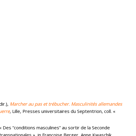
ir.),
Marcher au pas et trébucher. Masculinités allemandes
uerre
, Lille, Presses universitaires du Septentrion, coll. «
 « Des “conditions masculines” au sortir de la Seconde
ransnationales », in Françoise Berger, Anne Kwaschik