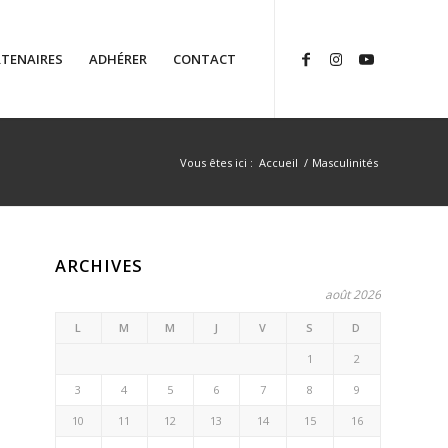
TENAIRES
ADHÉRER
CONTACT
Vous êtes ici :
Accueil
/
Masculinités
ARCHIVES
août 2026
L
M
M
J
V
S
D
1
2
3
4
5
6
7
8
9
10
11
12
13
14
15
16