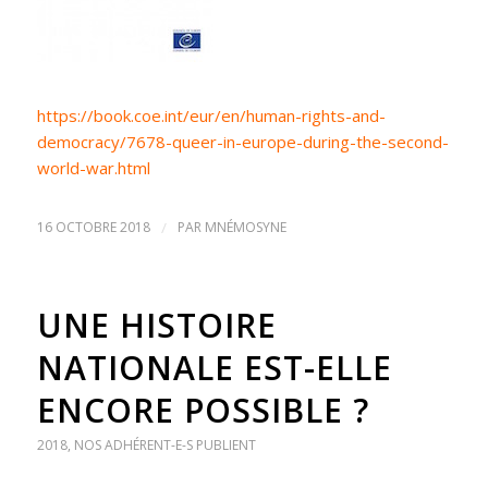
https://book.coe.int/eur/en/human-rights-and-
democracy/7678-queer-in-europe-during-the-second-
world-war.html
16 OCTOBRE 2018
/
PAR
MNÉMOSYNE
UNE HISTOIRE
NATIONALE EST-ELLE
ENCORE POSSIBLE ?
2018
,
NOS ADHÉRENT-E-S PUBLIENT