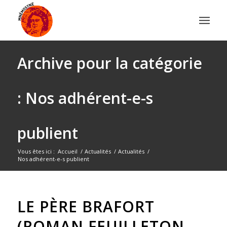
Archive pour la catégorie
: Nos adhérent-e-s
publient
Vous êtes ici :
Accueil
/
Actualités
/
Actualités
/
Nos adhérent-e-s publient
LE PÈRE BRAFORT
(ROMAN FEUILLETON