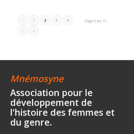
‹
1
2
3
4
Page 2 sur 11
›
»
Mnémosyne
Association
pour le
développement
de
l'histoire des
femmes et
du genre.