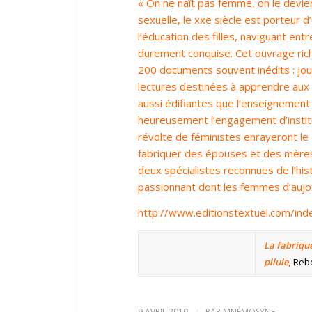
« On ne naît pas femme, on le devie
sexuelle, le xxe siècle est porteur d
l’éducation des filles, naviguant en
durement conquise. Cet ouvrage ric
200 documents souvent inédits : jou
lectures destinées à apprendre aux p
aussi édifiantes que l’enseignement
heureusement l’engagement d’institut
révolte de féministes enrayeront le 
fabriquer des épouses et des mère
deux spécialistes reconnues de l’h
passionnant dont les femmes d’aujour
http://www.editionstextuel.com/i
La fabrique 
pilule
,
Rebe
9 AVRIL 2010
/
PAR
MNÉMOSYNE