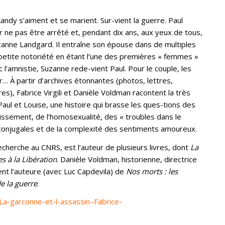
andy s’aiment et se marient. Sur-vient la guerre. Paul
 ne pas être arrêté et, pendant dix ans, aux yeux de tous,
uzanne Landgard. Il entraîne son épouse dans de multiples
petite notoriété en étant l’une des premières « femmes »
 l’amnistie, Suzanne rede-vient Paul. Pour le couple, les
 À partir d’archives étonnantes (photos, lettres,
es), Fabrice Virgili et Danièle Voldman racontent la très
Paul et Louise, une histoire qui brasse les ques-tions des
ssement, de l’homosexualité, des « troubles dans le
es conjugales et de la complexité des sentiments amoureux.
 recherche au CNRS, est l’auteur de plusieurs livres, dont
La
s à la Libération
. Danièle Voldman, historienne, directrice
t l’auteure (avec Luc Capdevila) de
Nos morts : les
e la guerre
.
_La-garconne-et-l-assassin–Fabrice-