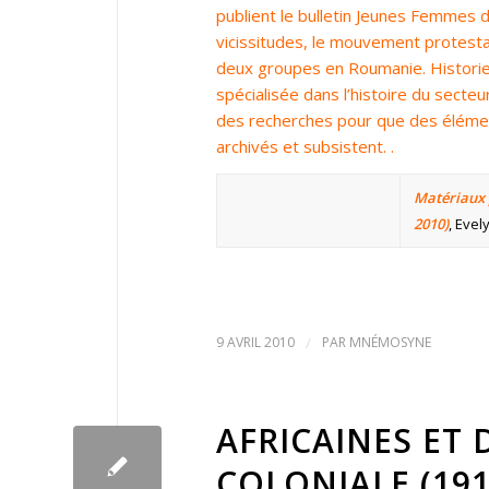
publient le bulletin Jeunes Femmes de
vicissitudes, le mouvement protestan
deux groupes en Roumanie. Historien
spécialisée dans l’histoire du secteur
des recherches pour que des éléme
archivés et subsistent. .
Matériaux 
2010)
, Evel
9 AVRIL 2010
/
PAR
MNÉMOSYNE
AFRICAINES ET 
COLONIALE (191