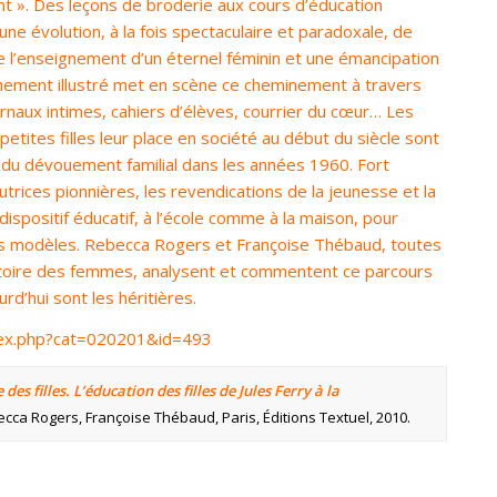
nt ». Des leçons de broderie aux cours d’éducation
’une évolution, à la fois spectaculaire et paradoxale, de
tre l’enseignement d’un éternel féminin et une émancipation
hement illustré met en scène ce cheminement à travers
rnaux intimes, cahiers d’élèves, courrier du cœur… Les
etites filles leur place en société au début du siècle sont
 du dévouement familial dans les années 1960. Fort
rices pionnières, les revendications de la jeunesse et la
dispositif éducatif, à l’école comme à la maison, pour
s modèles. Rebecca Rogers et Françoise Thébaud, toutes
istoire des femmes, analysent et commentent ce parcours
d’hui sont les héritières.
ndex.php?cat=020201&id=493
des filles. L’éducation des filles de Jules Ferry à la
cca Rogers, Françoise Thébaud, Paris, Éditions Textuel, 2010.