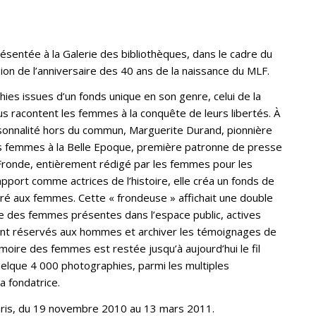
présentée à la Galerie des bibliothèques, dans le cadre du
sion de l’anniversaire des 40 ans de la naissance du MLF.
hies issues d’un fonds unique en son genre, celui de la
s racontent les femmes à la conquête de leurs libertés. À
ersonnalité hors du commun, Marguerite Durand, pionnière
des femmes à la Belle Epoque, première patronne de presse
a Fronde, entièrement rédigé par les femmes pour les
pport comme actrices de l’histoire, elle créa un fonds de
é aux femmes. Cette « frondeuse » affichait une double
ble des femmes présentes dans l’espace public, actives
ent réservés aux hommes et archiver les témoignages de
émoire des femmes est restée jusqu’à aujourd’hui le fil
uelque 4 000 photographies, parmi les multiples
a fondatrice.
aris, du 19 novembre 2010 au 13 mars 2011.