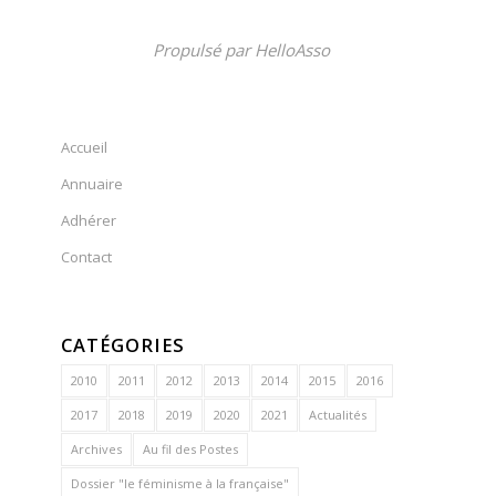
Propulsé par
HelloAsso
Accueil
Annuaire
Adhérer
Contact
CATÉGORIES
2010
2011
2012
2013
2014
2015
2016
2017
2018
2019
2020
2021
Actualités
Archives
Au fil des Postes
Dossier "le féminisme à la française"