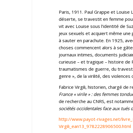
Paris, 1911. Paul Grappe et Louise L
déserte, se travestit en femme pour
vit avec Louise sous l’identité de S
jeux sexuels et acquiert même une 
à sauter en parachute. En 1925, avec
choses commencent alors à se gâter…
journaux intimes, documents judiciair
curieuse – et tragique – histoire de 
traumatismes de guerre, du travesti
genre », de la virilité, des violenc
Fabrice Virgili, historien, chargé de
France « virile » : des femmes tondue
de recherche au CNRS, est notammen
sociétés occidentales face aux tués d
http://www.payot-rivages.net/livre
Virgili_ean13_9782228906500.html