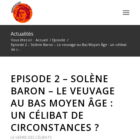
Actualités
Vous êtes ici :
Accueil
/
Episode
/
Episode 2 – Solène Baron – Le veuvage au Bas Moyen Âge : un célibat
de c...
EPISODE 2 – SOLÈNE
BARON – LE VEUVAGE
AU BAS MOYEN ÂGE :
UN CÉLIBAT DE
CIRCONSTANCES ?
LE GENRE DES CÉLIBATS