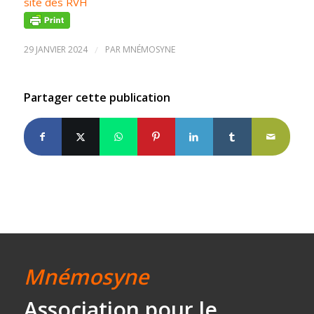
site des RVH
29 JANVIER 2024
/
PAR
MNÉMOSYNE
Partager cette publication
Mnémosyne
Association
pour le