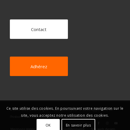
Contact
Adhérez
Ce site utilise des cookies. En poursuivant votre navigation sur le
© 2019-2025 Mnémosyne – Association pour le développement de
site, vous acceptez notre utilisation des cookies.
l'histoire des femmes et du genre -
Enfold Theme by Kriesi
OK
En savoir plus
Mentions légales
Politique de confidentialité
Site web design