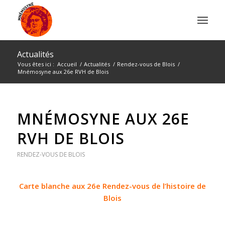
Actualités
Vous êtes ici :
Accueil
/
Actualités
/
Rendez-vous de Blois
/
Mnémosyne aux 26e RVH de Blois
MNÉMOSYNE AUX 26E
RVH DE BLOIS
RENDEZ-VOUS DE BLOIS
Carte blanche aux 26e Rendez-vous de l’histoire de
Blois