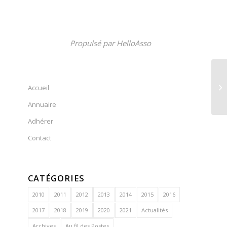
Propulsé par
HelloAsso
Accueil
Annuaire
Adhérer
Contact
CATÉGORIES
2010
2011
2012
2013
2014
2015
2016
2017
2018
2019
2020
2021
Actualités
Archives
Au fil des Postes