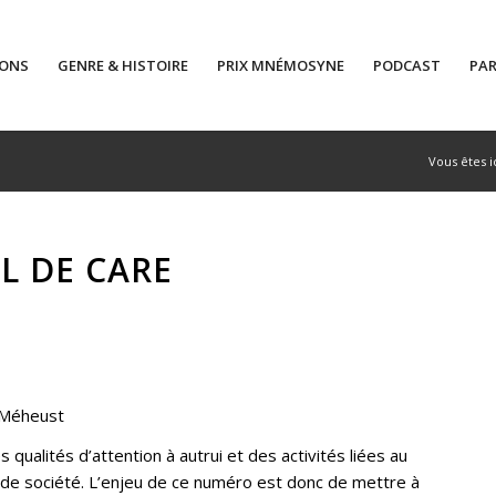
IONS
GENRE & HISTOIRE
PRIX MNÉMOSYNE
PODCAST
PAR
Vous êtes ic
IL DE CARE
-Méheust
s qualités d’attention à autrui et des activités liées au
u de société. L’enjeu de ce numéro est donc de mettre à