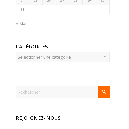
24
25
26
27
28
29
30
31
« Mai
CATÉGORIES
Catégories
REJOIGNEZ-NOUS !