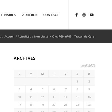
TENAIRES
ADHÉRER
CONTACT
i :
Accueil
/
Actualités
/
Non classé
/
Clio, FGH n°49 – Travail de Care
ARCHIVES
août 2026
L
M
M
J
V
S
D
1
2
3
4
5
6
7
8
9
10
11
12
13
14
15
16
17
18
19
20
21
22
23