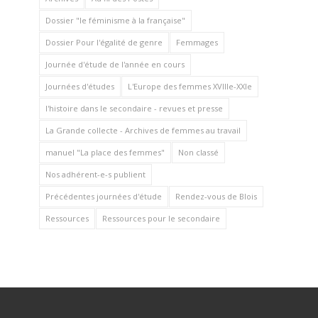
Dossier "le féminisme à la française"
Dossier Pour l'égalité de genre
Femmages
Journée d'étude de l'année en cours
Journées d'études
L'Europe des femmes XVIIIe-XXIe
l'histoire dans le secondaire - revues et presse
La Grande collecte - Archives de femmes au travail
manuel "La place des femmes"
Non classé
Nos adhérent-e-s publient
Précédentes journées d'étude
Rendez-vous de Blois
Ressources
Ressources pour le secondaire