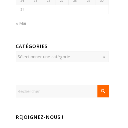
24
25
26
27
28
29
30
31
« Mai
CATÉGORIES
Catégories
REJOIGNEZ-NOUS !