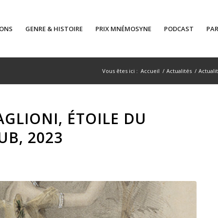
IONS
GENRE & HISTOIRE
PRIX MNÉMOSYNE
PODCAST
PAR
Vous êtes ici :
Accueil
/
Actualités
/
Actuali
AGLIONI, ÉTOILE DU
UB, 2023