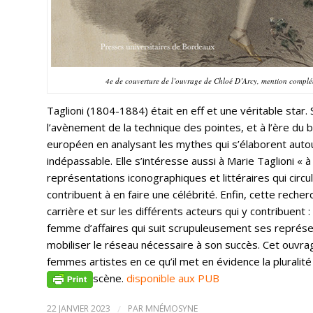
4e de couverture de l’ouvrage de Chloé D’Arcy, mention compl
Taglioni (1804-1884) était en eff et une véritable star.
l’avènement de la technique des pointes, et à l’ère du 
européen en analysant les mythes qui s’élaborent auto
indépassable. Elle s’intéresse aussi à Marie Taglioni « 
représentations iconographiques et littéraires qui circul
contribuent à en faire une célébrité. Enfin, cette reche
carrière et sur les différents acteurs qui y contribuent 
femme d’affaires qui suit scrupuleusement ses représe
mobiliser le réseau nécessaire à son succès. Cet ouvrage
femmes artistes en ce qu’il met en évidence la pluralité
scène.
disponible aux PUB
22 JANVIER 2023
/
PAR
MNÉMOSYNE