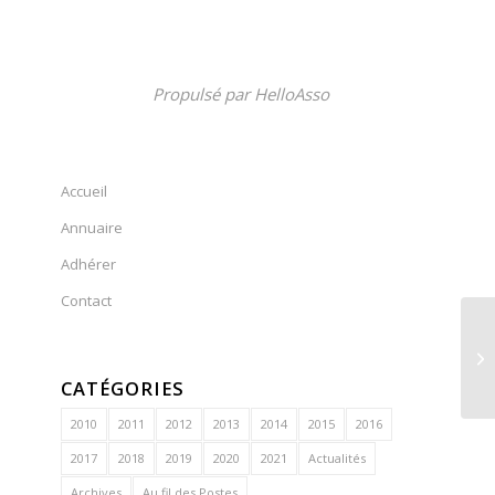
Propulsé par
HelloAsso
Accueil
Annuaire
Adhérer
Contact
CATÉGORIES
2010
2011
2012
2013
2014
2015
2016
2017
2018
2019
2020
2021
Actualités
Archives
Au fil des Postes