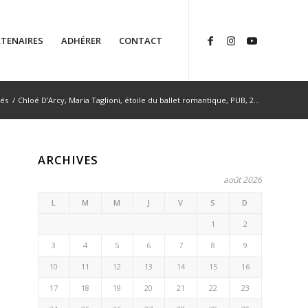
TENAIRES
ADHÉRER
CONTACT
tés
/
Chloé D’Arcy, Maria Taglioni, étoile du ballet romantique, PUB, 2...
ARCHIVES
août 2026
L
M
M
J
V
S
D
1
2
3
4
5
6
7
8
9
10
11
12
13
14
15
16
17
18
19
20
21
22
23