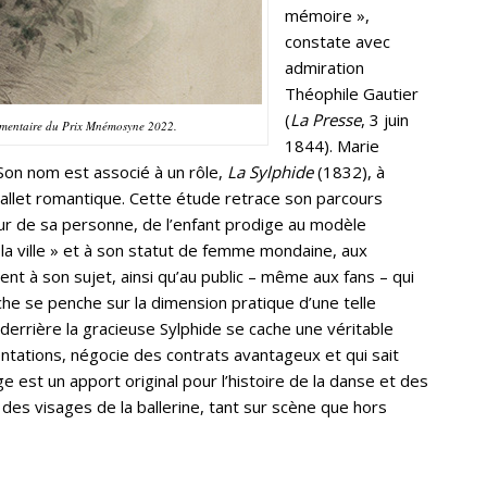
mémoire »,
constate avec
admiration
Théophile Gautier
(
La Presse
, 3 juin
émentaire du Prix Mnémosyne 2022.
1844). Marie
 Son nom est associé à un rôle,
La Sylphide
(1832), à
ballet romantique. Cette étude retrace son parcours
ur de sa personne, de l’enfant prodige au modèle
à la ville » et à son statut de femme mondaine, aux
ent à son sujet, ainsi qu’au public – même aux fans – qui
rche se penche sur la dimension pratique d’une telle
: derrière la gracieuse Sylphide se cache une véritable
ntations, négocie des contrats avantageux et qui sait
 est un apport original pour l’histoire de la danse et des
 des visages de la ballerine, tant sur scène que hors