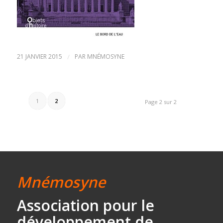
21 JANVIER 2015
/
PAR
MNÉMOSYNE
1
2
Page 2 sur 2
Mnémosyne
Association
pour le
développement
de