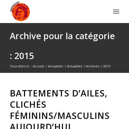
Archive pour la catégorie
: 2015
Vous êtes ici :
Accueil
/
Actualités
/
Actualités
/
Archives
/
2015
BATTEMENTS D’AILES,
CLICHÉS
FÉMININS/MASCULINS
AUJOURD’HUI