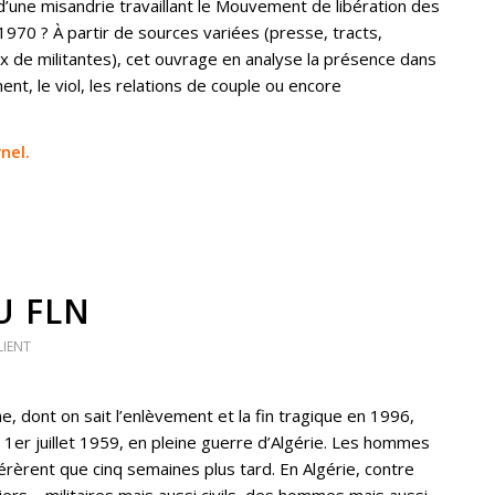
’une misandrie travaillant le Mouvement de libération des
70 ? À partir de sources variées (presse, tracts,
x de militantes), cet ouvrage en analyse la présence dans
ent, le viol, les relations de couple ou encore
nel.
U FLN
LIENT
, dont on sait l’enlèvement et la fin tragique en 1996,
le 1er juillet 1959, en pleine guerre d’Algérie. Les hommes
bérèrent que cinq semaines plus tard. En Algérie, contre
iers – militaires mais aussi civils, des hommes mais aussi