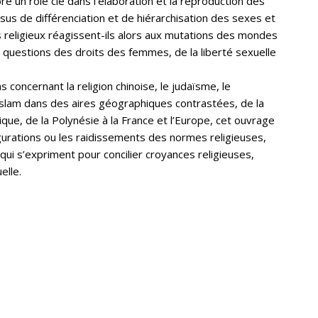
re un rôle clé dans l’élaboration et la reproduction des
us de différenciation et de hiérarchisation des sexes et
 religieux réagissent-ils alors aux mutations des mondes
s questions des droits des femmes, de la liberté sexuelle
 concernant la religion chinoise, le judaïsme, le
’islam dans des aires géographiques contrastées, de la
xique, de la Polynésie à la France et l’Europe, cet ouvrage
gurations ou les raidissements des normes religieuses,
qui s’expriment pour concilier croyances religieuses,
elle.