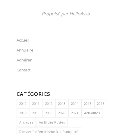
Propulsé par
HelloAsso
Accueil
Annuaire
Adhérer
Contact
CATÉGORIES
2010
2011
2012
2013
2014
2015
2016
2017
2018
2019
2020
2021
Actualités
Archives
Au fil des Postes
Dossier "le féminisme à la française"