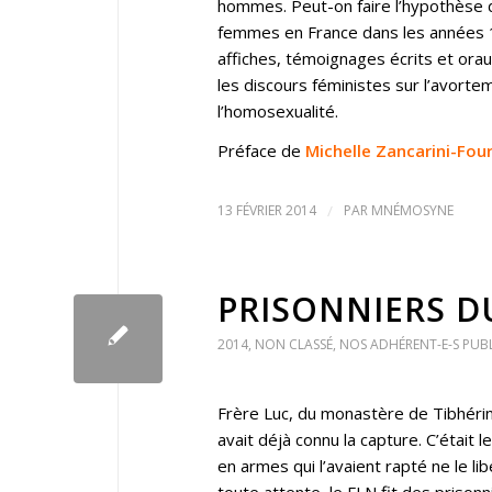
hommes. Peut-on faire l’hypothèse d
femmes en France dans les années 19
affiches, témoignages écrits et orau
les discours féministes sur l’avortem
l’homosexualité.
Préface de
Michelle Zancarini-Four
13 FÉVRIER 2014
/
PAR
MNÉMOSYNE
PRISONNIERS D
2014
,
NON CLASSÉ
,
NOS ADHÉRENT-E-S PUB
Frère Luc, du monastère de Tibhérine
avait déjà connu la capture. C’était 
en armes qui l’avaient rapté ne le li
toute attente, le FLN fit des prisonn