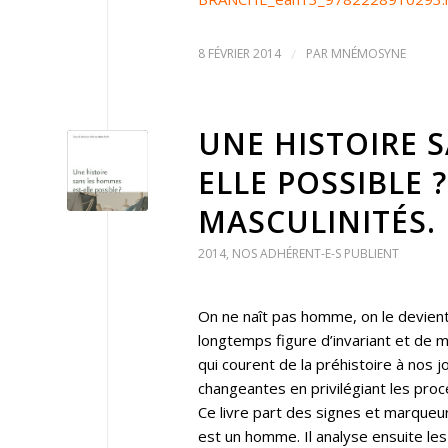
8 FÉVRIER 2014
/
PAR
MNÉMOSYNE
UNE HISTOIRE 
ELLE POSSIBLE 
MASCULINITÉS.
2014
,
NOS ADHÉRENT-E-S PUBLIENT
On ne naît pas homme, on le devient
longtemps figure d’invariant et de m
qui courent de la préhistoire à nos j
changeantes en privilégiant les proc
Ce livre part des signes et marqueu
est un homme. Il analyse ensuite les