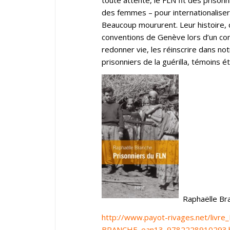
des femmes – pour internationaliser l
Beaucoup moururent. Leur histoire, q
conventions de Genève lors d’un confl
redonner vie, les réinscrire dans no
prisonniers de la guérilla, témoins 
Raphaëlle Bra
http://www.payot-rivages.net/livre
BRANCHE_ean13_9782228910293.