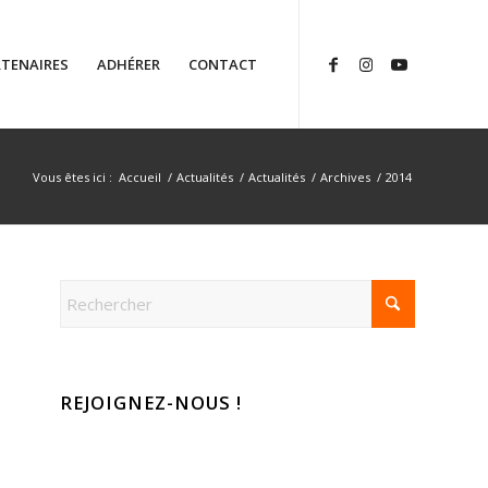
TENAIRES
ADHÉRER
CONTACT
Vous êtes ici :
Accueil
/
Actualités
/
Actualités
/
Archives
/
2014
REJOIGNEZ-NOUS !