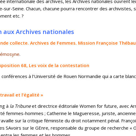
ée internationale des archives, les Archives nationales ouvrent l
e-sur-Seine. Chacun, chacune pourra rencontrer des archivistes, 
oment etc. ?
n aux Archives nationales
nde collecte. Archives de Femmes. Mission Françoise Thébau
Mnémosyne
.
xposition 68, Les voix de la contestation
e conférences à l’Université de Rouen Normandie qui a carte blanc
avail et l’égalité »
ing à
la Tribune
et directrice éditoriale Women for future, avec Ar
alité femmes-hommes ; Catherine le Magueresse, juriste, ancienn
 travaille sur la critique féministe du droit notamment pénal. Fra
SAvoirs sur le GEnre, responsable du groupe de recherche « Ge
le entre les femmes et les hommes.