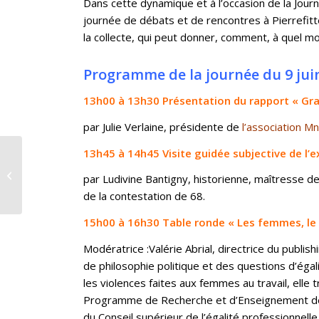
Dans cette dynamique et à l’occasion de la Journ
journée de débats et de rencontres à Pierrefitt
la collecte, qui peut donner, comment, à quel m
Programme de la journée du 9 jui
13h00 à 13h30 Présentation du rapport « Gra
par Julie Verlaine, présidente de
l’association 
13h45 à 14h45 Visite guidée subjective de l’e
Recrutement d’un.e
post-doctorant.e pour
par Ludivine Bantigny, historienne, maîtresse d
l’axe Genre & Europe
de la contestation de 68.
du LabEx...
15h00 à 16h30 Table ronde « Les femmes, le tr
Modératrice :Valérie Abrial, directrice du publish
de philosophie politique et des questions d’ég
les violences faites aux femmes au travail, elle
Programme de Recherche et d’Enseignement des 
du Conseil supérieur de l’égalité professionnel