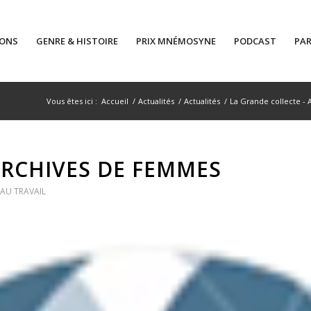
IONS
GENRE & HISTOIRE
PRIX MNÉMOSYNE
PODCAST
PAR
Vous êtes ici :
Accueil
/
Actualités
/
Actualités
/
La Grande collecte - 
ARCHIVES DE FEMMES
 AU TRAVAIL