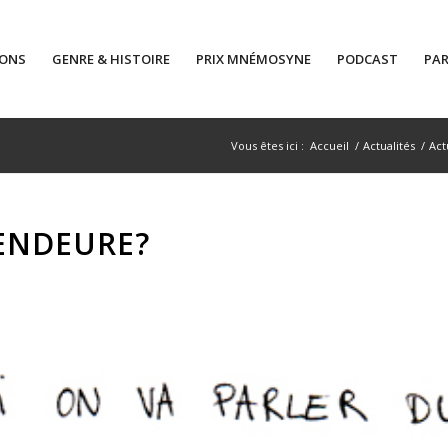
IONS
GENRE & HISTOIRE
PRIX MNÉMOSYNE
PODCAST
PAR
Vous êtes ici :
Accueil
/
Actualités
/
Act
JENDEURE?