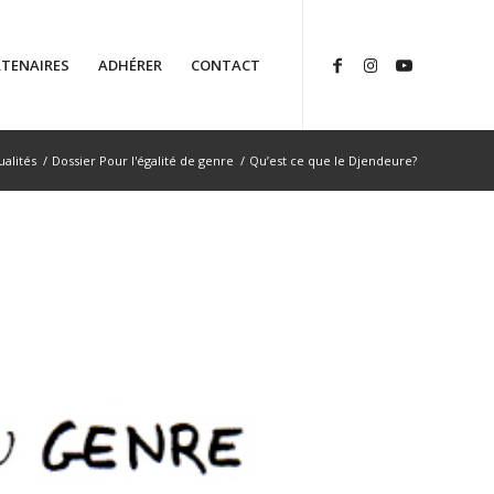
TENAIRES
ADHÉRER
CONTACT
ualités
/
Dossier Pour l'égalité de genre
/
Qu’est ce que le Djendeure?