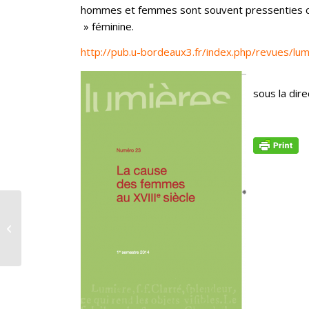
hommes et femmes sont souvent pressenties c
» féminine.
http://pub.u-bordeaux3.fr/index.php/revues/l
sous la dir
Session 2016