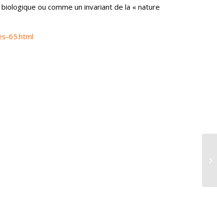
 biologique ou
comme un invariant de la « nature
es-65.html
La
l’