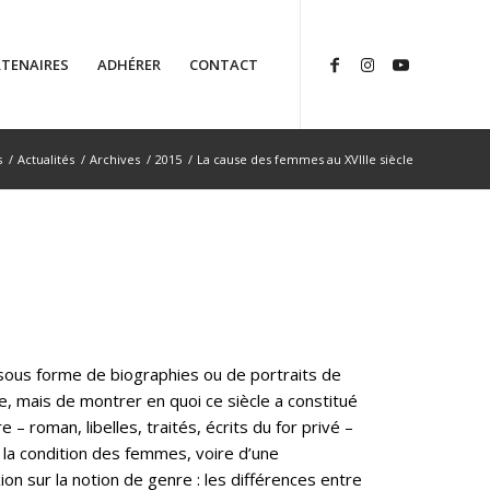
TENAIRES
ADHÉRER
CONTACT
s
/
Actualités
/
Archives
/
2015
/
La cause des femmes au XVIIIe siècle
sous forme de biographies ou de portraits de
e, mais de montrer en quoi ce siècle a constitué
– roman, libelles, traités, écrits du for privé –
la condition des femmes, voire d’une
 sur la notion de genre : les différences entre