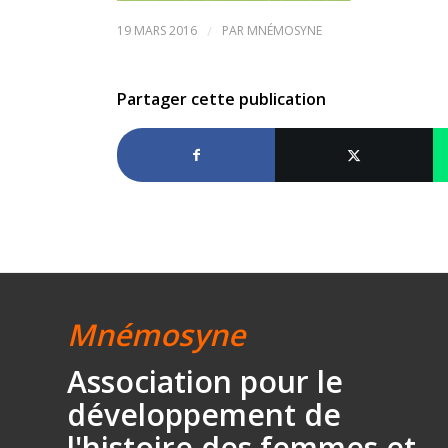
19 MARS 2016
/
PAR
MNÉMOSYNE
Partager cette publication
Mnémosyne
Association
pour le
développement
de
l'histoire des
femmes et