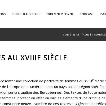
IONS
GENRE & HISTOIRE
PRIX MNÉMOSYNE
PODCAST
PAR
Vous êtes ici :
Accueil
/
Actualité
 AU XVIIIE SIÈCLE
e
ésenter une collection de portraits de femmes du XVIII
siècle 
e de l’Europe des Lumières, dans un pays ou une région spécifiqu
exion sur la situation des Européennes. Des textes de toute nature 
emmes, portent en effet en eux les éléments d’une critique de 
e conscience neuve. Nombre de ces textes suggèrent une réflexion