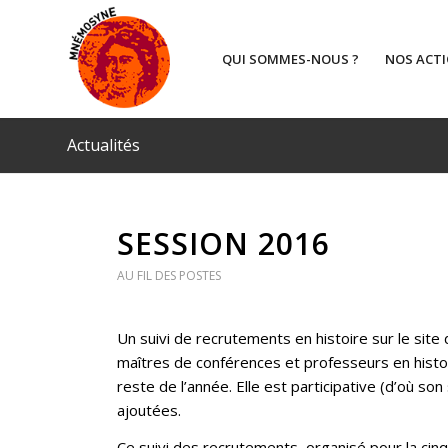
QUI SOMMES-NOUS ?
NOS ACT
Actualités
SESSION 2016
AU FIL DES POSTES
Un suivi de recrutements en histoire sur le site
maîtres de conférences et professeurs en histoi
reste de l’année. Elle est participative (d’où so
ajoutées.
Ce suivi des recrutements, organisé pour la ci