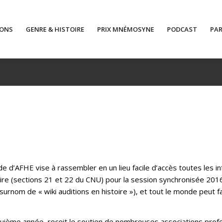
IONS
GENRE & HISTOIRE
PRIX MNÉMOSYNE
PODCAST
PAR
 de d’AFHE vise à rassembler en un lieu facile d’accès toutes les 
re (sections 21 et 22 du CNU) pour la session synchronisée 2016 e
n surnom de « wiki auditions en histoire »), et tout le monde peut 
nquième année, reçoit le soutien de nombreuses associations pro