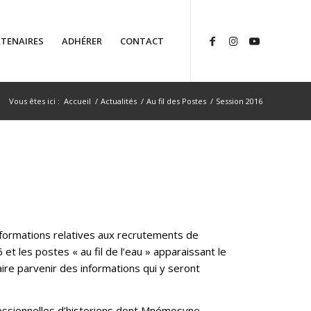
TENAIRES
ADHÉRER
CONTACT
Vous êtes ici :
Accueil
/
Actualités
/
Au fil des Postes
/
Session 2016
informations relatives aux recrutements de
t les postes « au fil de l’eau » apparaissant le
faire parvenir des informations qui y seront
fessionnelles d’historiens dont Mnémosyne.