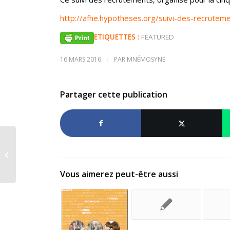
http://afhe.hypotheses.org/suivi-des-recrutem
ETIQUETTES :
FEATURED
16 MARS 2016
/
PAR
MNÉMOSYNE
Partager cette publication
Genre et Histoire, n°16, « Femmes
sans maris (Europe, XIXe-XXe) » est
en...
Vous aimerez peut-être aussi