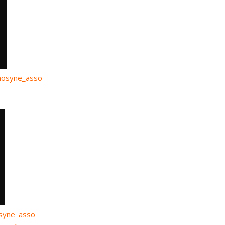
osyne_asso
yne_asso