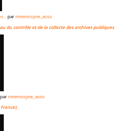
es…
par
mnemosyne_asso
u du contrôle et de la collecte des archives publiques
par
mnemosyne_asso
 France),