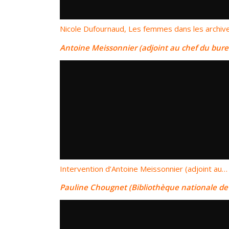
Nicole Dufournaud, Les femmes dans les archiv
Antoine Meissonnier (adjoint au chef du burea
Intervention d’Antoine Meissonnier (adjoint au…
Pauline Chougnet
(Bibliothèque nationale de