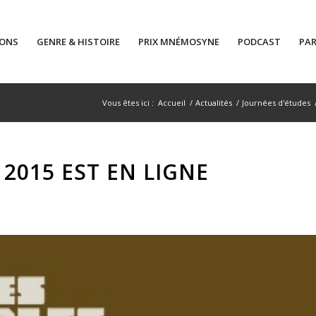
IONS
GENRE & HISTOIRE
PRIX MNÉMOSYNE
PODCAST
PAR
Vous êtes ici :
Accueil
/
Actualités
/
Journées d'études
2015 EST EN LIGNE