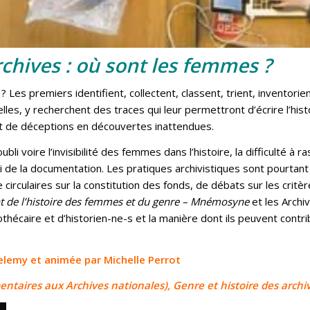
rchives : où sont les femmes ?
 ? Les premiers identifient, collectent, classent, trient, inventorie
lles, y recherchent des traces qui leur permettront d’écrire l’hist
ent de déceptions en découvertes inattendues.
ubli voire l’invisibilité des femmes dans l’histoire, la difficulté 
lui de la documentation. Les pratiques archivistiques sont pourtant
 circulaires sur la constitution des fonds, de débats sur les crit
nt de l’histoire des femmes et du genre – Mnémosyne
et les Archi
iothécaire et d’historien-ne-s et la manière dont ils peuvent contri
elemy et animée par Michelle Perrot
ntaires aux Archives nationales), Genre et histoire des archi