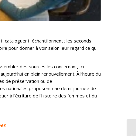
nt, cataloguent, échantillonnent ; les seconds
oire pour donner à voir selon leur regard ce qui
à rassembler des sources les concernant, ce
 aujourd’hui en plein renouvellement. À l’heure du
ères de préservation ou de
ves nationales proposent une demi-journée de
buer à l’écriture de l’histoire des femmes et du
ves
A 
pr