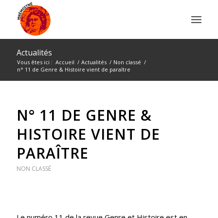
Actualités
Vous êtes ici :
Accueil
/
Actualités
/
Non classé
/
n° 11 de Genre & Histoire vient de paraître
N° 11 DE GENRE &
HISTOIRE VIENT DE
PARAÎTRE
NON CLASSÉ
Le numéro 11 de la revue Genre et Histoire est en