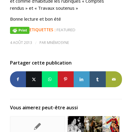
et comme d’habitude les rubriques « Comptes
rendus » et « Travaux soutenus »
Bonne lecture et bon été
ETIQUETTES :
FEATURED
4 AOÛT 2013
/
PAR
MNÉMOSYNE
Partager cette publication
Vous aimerez peut-être aussi