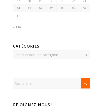
17
18
19
20
21
22
23
24
25
26
27
28
29
30
31
« Mai
CATÉGORIES
Catégories
REJOIGNEZ-NOUS !