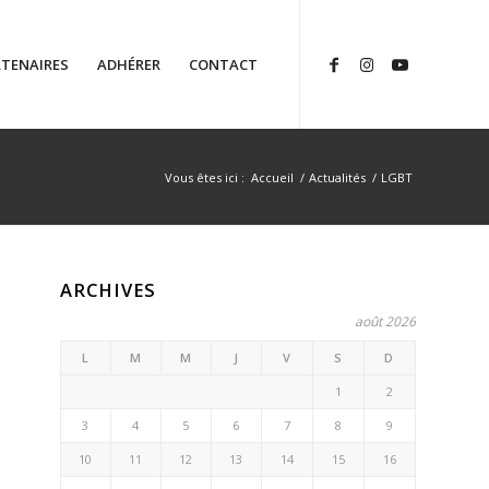
TENAIRES
ADHÉRER
CONTACT
Vous êtes ici :
Accueil
/
Actualités
/
LGBT
ARCHIVES
août 2026
L
M
M
J
V
S
D
1
2
3
4
5
6
7
8
9
10
11
12
13
14
15
16