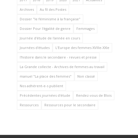
Archives
Au fil des Postes
Dossier "le féminisme à la française"
Dossier Pour l'égalité de genre
Femmages
Journée d'étude de l'année en cours
Journées d'études
L'Europe des femmes XVIIIe-XXIe
l'histoire dans le secondaire - revues et presse
La Grande collecte - Archives de femmes au travail
manuel "La place des femmes"
Non classé
Nos adhérent-e-s publient
Précédentes journées d'étude
Rendez-vous de Blois
Ressources
Ressources pour le secondaire