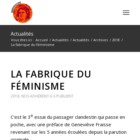
Actualités
Vous êtes ici :
Accueil
/
Actualités
/
Actualités
/
Archives
/
2018
/
La fabrique du féminisme
LA FABRIQUE DU
FÉMINISME
2018
,
NOS ADHÉRENT-E-S PUBLIENT
e
C’est le 3
essai du passager clandestin qui passe en
poche, avec une préface de Geneviève Fraisse
revenant sur les 5 années écoulées depuis la parution
originale.