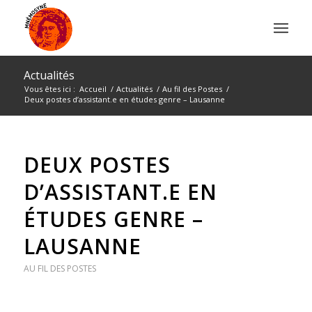
Actualités
Vous êtes ici :
Accueil
/
Actualités
/
Au fil des Postes
/
Deux postes d’assistant.e en études genre – Lausanne
DEUX POSTES
D’ASSISTANT.E EN
ÉTUDES GENRE –
LAUSANNE
AU FIL DES POSTES