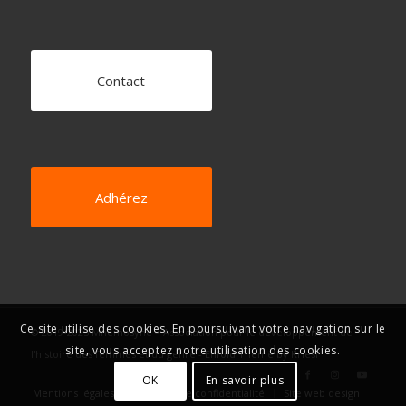
Contact
Adhérez
Ce site utilise des cookies. En poursuivant votre navigation sur le
© 2019-2025 Mnémosyne – Association pour le développement de
site, vous acceptez notre utilisation des cookies.
l'histoire des femmes et du genre -
Enfold Theme by Kriesi
OK
En savoir plus
Mentions légales
Politique de confidentialité
Site web design